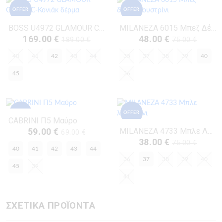
OFFER
OFFER
BOSS U4972 GLAMOUR COGNAC-Κονιάκ Δέρμα
MILANEZA 6015 Μπεζ Δέρμα-Λουστρίνι
169.00 €
48.00 €
189.00 €
75.00 €
40
41
42
43
44
35
37
38
39
40
45
36
OFFER
OFFER
CABRINI Π5 Μαύρο
MILANEZA 4733 Μπλε Λουστρίνι
59.00 €
69.00 €
38.00 €
75.00 €
40
41
42
43
44
36
37
38
39
40
45
39
41
ΣΧΕΤΙΚΑ ΠΡΟΪΟΝΤΑ