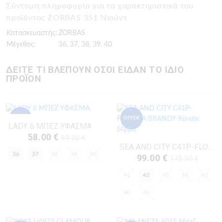
Σύντομη πληροφορία για τα χαρακτηριστικά του
προϊόντος ZORBAS 351 Νιούντ
Κατασκευαστής:
ZORBAS
Μέγεθος:
36, 37, 38, 39, 40
ΔΕΙΤΕ ΤΙ ΒΛΕΠΟΥΝ ΟΣΟΙ ΕΙΔΑΝ ΤΟ ΙΔΙΟ
ΠΡΟΪΟΝ
OFFER
OFFER
LADY 6 ΜΠΕΖ ΥΦΑΣΜΑ
58.00 €
69.00 €
SEA AND CITY C41P-FLORIDA BRANDY-Κονιάκ Δέρμα
36
37
38
39
40
99.00 €
115.00 €
41
42
43
44
45
40
46