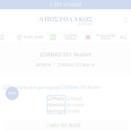
210 3216322
ν
Παράδοση
Πληρωμή Με
Άτοκες Δόσεις
ή
BoxNow
Klarna
Α
ZORBAS 351 Νιούντ
ΑΡΧΙΚΗ
ZORBAS 351 Νιούντ
OFFER
SKU: 351_NUDE