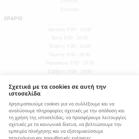
Σύνδεση
Εγγραφή
ΩΡΑΡΙΟ
Δευτέρα: 9:00 - 16:00
Τρίτη: 9:00 - 20:30
Τετάρτη: 9:00 - 16:00
Πέμπτη: 9:00 - 20:30
Παρασκευή: 9:00 - 20:30
Σάββατο: 9:00 - 16:00
Κυριακή: ΚΛΕΙΣΤΑ
Σχετικά με τα cookies σε αυτή την
ιστοσελίδα
ΕΠΙΚΟΙΝΩΝΙΑ
Χρησιμοποιούμε cookies για να συλλέξουμε και να
αναλύσουμε πληροφορίες σχετικές με την απόδοση και
Αιόλου 71, Αθήνα, 10551
τη χρήση της ιστοσελίδας, να προσφέρουμε λειτουργίες
+30 210 3216322
σχετικές με τα κοινωνικά δίκτυα, να βελτιώσουμε την
info@apostolakosshoes.gr
εμπειρία πλοήγησης και να εξατομικεύσουμε
περιεχόμενο και προωθητικές ενέργειες.