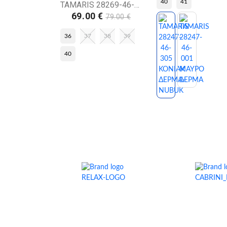
40
41
TAMARIS 28269-46-305 ΚΟΝΙΑΚ ΔΕΡΜΑ-NUBUK
69.00 €
79.00 €
36
37
38
39
40