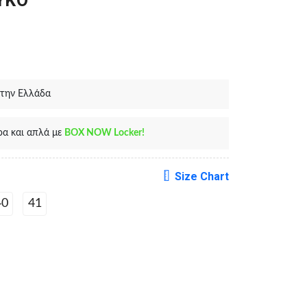
ΥΚΌ
 την Ελλάδα
ρα και απλά με
BOX NOW Locker!
Size Chart
40
41