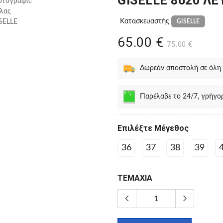
GISELLE 8620 ΛΕ
Κατασκευαστής
GISELLE
65.00 €
75.00 €
Δωρεάν αποστολή σε όλη
Παρέλαβε το 24/7, γρήγο
Eπιλέξτε Μέγεθος
36
37
38
39
ΤΕΜΑΧΙΑ