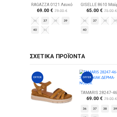
OFFER
OFFER
RAGAZZA 0121 Λευκό
GISELLE 8610 Μαύ
69.00 €
65.00 €
79.00 €
75.00 
36
37
38
39
36
37
38
39
40
41
40
ΣΧΕΤΙΚΑ ΠΡΟΪΟΝΤΑ
OFFER
OFFER
69.00 €
79.00 
36
37
38
39