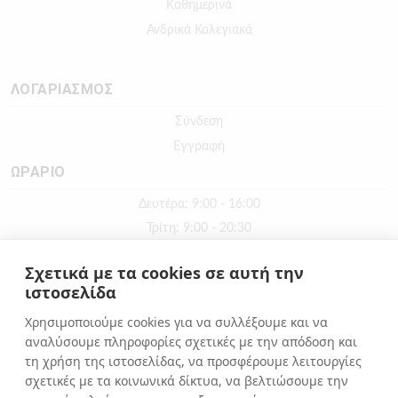
Καθημερινά
Ανδρικά Κολεγιακά
ΛΟΓΑΡΙΑΣΜΟΣ
Σύνδεση
Εγγραφή
ΩΡΑΡΙΟ
Δευτέρα: 9:00 - 16:00
Τρίτη: 9:00 - 20:30
Τετάρτη: 9:00 - 16:00
Σχετικά με τα cookies σε αυτή την
Πέμπτη: 9:00 - 20:30
ιστοσελίδα
Παρασκευή: 9:00 - 20:30
Χρησιμοποιούμε cookies για να συλλέξουμε και να
Σάββατο: 9:00 - 16:00
αναλύσουμε πληροφορίες σχετικές με την απόδοση και
Κυριακή: ΚΛΕΙΣΤΑ
τη χρήση της ιστοσελίδας, να προσφέρουμε λειτουργίες
σχετικές με τα κοινωνικά δίκτυα, να βελτιώσουμε την