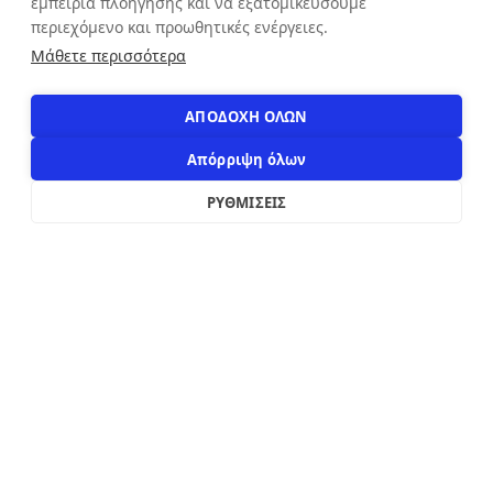
εμπειρία πλοήγησης και να εξατομικεύσουμε
ΕΠΙΚΟΙΝΩΝΙΑ
περιεχόμενο και προωθητικές ενέργειες.
Αιόλου 71, Αθήνα, 10551
Μάθετε περισσότερα
+30 210 3216322
info@apostolakosshoes.gr
ΑΠΟΔΟΧΗ ΟΛΩΝ
Απόρριψη όλων
ΡΥΘΜΙΣΕΙΣ