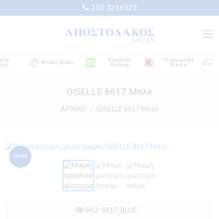
210 3216322
ν
Παράδοση
Πληρωμή Με
Άτοκες Δόσεις
ή
BoxNow
Klarna
Α
GISELLE 8617 Μπλε
ΑΡΧΙΚΗ
GISELLE 8617 Μπλε
OFFER
SKU: 8617_BLUE