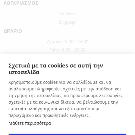
ΛΟΓΑΡΙΑΣΜΟΣ
Σύνδεση
Εγγραφή
ΩΡΑΡΙΟ
Δευτέρα: 9:00 - 16:00
Τρίτη: 9:00 - 20:30
Τετάρτη: 9:00 - 16:00
Σχετικά με τα cookies σε αυτή την
Πέμπτη: 9:00 - 20:30
ιστοσελίδα
Παρασκευή: 9:00 - 20:30
Χρησιμοποιούμε cookies για να συλλέξουμε και να
Σάββατο: 9:00 - 16:00
αναλύσουμε πληροφορίες σχετικές με την απόδοση και
Κυριακή: ΚΛΕΙΣΤΑ
τη χρήση της ιστοσελίδας, να προσφέρουμε λειτουργίες
σχετικές με τα κοινωνικά δίκτυα, να βελτιώσουμε την
εμπειρία πλοήγησης και να εξατομικεύσουμε
ΕΠΙΚΟΙΝΩΝΙΑ
περιεχόμενο και προωθητικές ενέργειες.
Αιόλου 71, Αθήνα, 10551
Μάθετε περισσότερα
+30 210 3216322