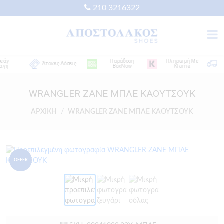
210 3216322
ν
Παράδοση
Πληρωμή Με
Άτοκες Δόσεις
ή
BoxNow
Klarna
Α
WRANGLER ZANE ΜΠΛΕ ΚΑΟΥΤΣΟΥΚ
ΑΡΧΙΚΗ
WRANGLER ZANE ΜΠΛΕ ΚΑΟΥΤΣΟΥΚ
OFFER