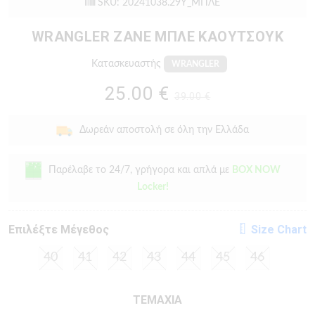
SKU: 20241038.29Y_ΜΠΛΕ
WRANGLER ZANE ΜΠΛΕ ΚΑΟΥΤΣΟΥΚ
Κατασκευαστής
WRANGLER
25.00 €
39.00 €
Δωρεάν αποστολή σε όλη την Ελλάδα
Παρέλαβε το 24/7, γρήγορα και απλά με
BOX NOW
Locker!
Eπιλέξτε Μέγεθος
Size Chart
40
41
42
43
44
45
46
ΤΕΜΑΧΙΑ