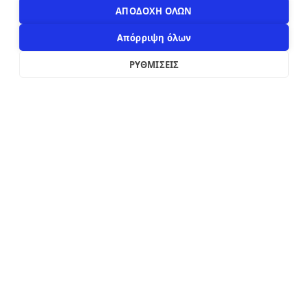
info@apostolakosshoes.gr
ΑΠΟΔΟΧΗ ΟΛΩΝ
Απόρριψη όλων
ΡΥΘΜΙΣΕΙΣ
2019 - 2026
Κατασκευή custom e-shop από
xWeb.gr