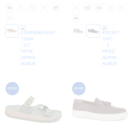
40
41
42
43
44
41
42
43
44
45
45
46
OFFER
OFFER