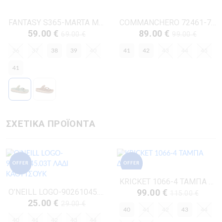
FANTASY S365-MARTA ΜΕΝΤΑ ΔΕΡΜΑ-NUBUK
COMMANCHERO 72461-722 ΚΑΦΕ ΔΕΡΜΑ
59.00 €
89.00 €
69.00 €
99.00 €
36
37
38
39
40
41
42
43
44
45
41
ΣΧΕΤΙΚΑ ΠΡΟΪΟΝΤΑ
OFFER
OFFER
KRICKET 1066-4 ΤΑΜΠΑ ΔΕΡΜΑ
O’NEILL LOGO-90261045.03T ΛΑΔΙ ΚΑΟΥΤΣΟΥΚ
99.00 €
115.00 €
25.00 €
29.00 €
40
41
42
43
44
40
41
42
43
44