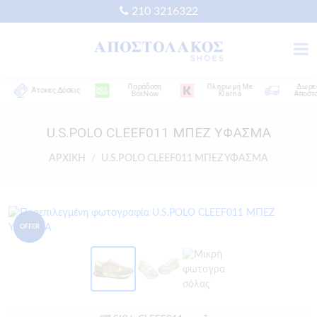
210 3216322
Παράδοση
Πληρωμή Με
Δωρεάν
Άτοκες Δόσεις
BoxNow
Klarna
Αποστολή
U.S.POLO CLEEF011 ΜΠΕΖ ΥΦΑΣΜΑ
ΑΡΧΙΚΗ
U.S.POLO CLEEF011 ΜΠΕΖ ΥΦΑΣΜΑ
OFFER