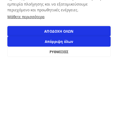
εμπειρία πλοήγησης και να εξατομικεύσουμε
ΕΠΙΚΟΙΝΩΝΙΑ
περιεχόμενο και προωθητικές ενέργειες.
Αιόλου 71, Αθήνα, 10551
Μάθετε περισσότερα
+30 210 3216322
info@apostolakosshoes.gr
ΑΠΟΔΟΧΗ ΟΛΩΝ
Απόρριψη όλων
ΡΥΘΜΙΣΕΙΣ
2019 - 2026
Κατασκευή custom e-shop από
xWeb.gr