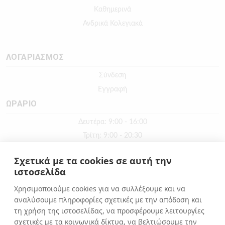
Καθημερινά
Ανδρικά Κολεγιακά
ΛΟΓΑΡΙΑΣΜΟΣ
Σύνδεση
Εγγραφή
ΩΡΑΡΙΟ
Δευτέρα: 9:00 - 16:00
Τρίτη: 9:00 - 20:30
Τετάρτη: 9:00 - 16:00
Σχετικά με τα cookies σε αυτή την
Πέμπτη: 9:00 - 20:30
ιστοσελίδα
Παρασκευή: 9:00 - 20:30
Χρησιμοποιούμε cookies για να συλλέξουμε και να
Σάββατο: 9:00 - 16:00
αναλύσουμε πληροφορίες σχετικές με την απόδοση και
Κυριακή: ΚΛΕΙΣΤΑ
τη χρήση της ιστοσελίδας, να προσφέρουμε λειτουργίες
σχετικές με τα κοινωνικά δίκτυα, να βελτιώσουμε την