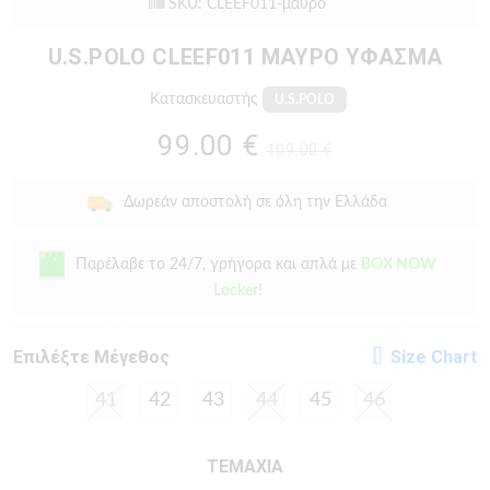
SKU: CLEEF011-μαυρο
U.S.POLO CLEEF011 ΜΑΥΡΟ ΥΦΑΣΜΑ
Κατασκευαστής
U.S.POLO
99.00 €
109.00 €
Δωρεάν αποστολή σε όλη την Ελλάδα
Παρέλαβε το 24/7, γρήγορα και απλά με
BOX NOW
Locker!
Eπιλέξτε Μέγεθος
Size Chart
41
42
43
44
45
46
ΤΕΜΑΧΙΑ