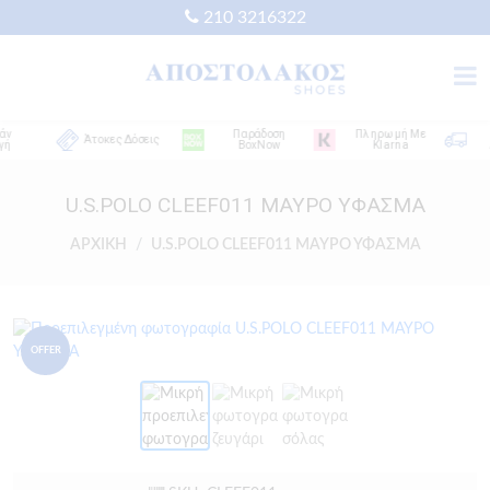
210 3216322
Παράδοση
Πληρωμή Με
Δω
Άτοκες Δόσεις
BoxNow
Klarna
Απ
U.S.POLO CLEEF011 ΜΑΥΡΟ ΥΦΑΣΜΑ
ΑΡΧΙΚΗ
U.S.POLO CLEEF011 ΜΑΥΡΟ ΥΦΑΣΜΑ
OFFER