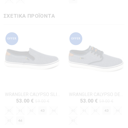
ΣΧΕΤΙΚΑ ΠΡΟΪΟΝΤΑ
OFFER
OFFER
WRANGLER CALYPSO SLIP-ON-20261033 ΤΖΗΝ ΥΦΑΣΜΑ
WRANGLER CALYPSO DERBY-20261032 ΤΖΗΝ ΥΦΑΣΜΑ
53.00 €
53.00 €
59.00 €
59.00 €
40
41
42
43
44
40
41
42
43
44
45
46
45