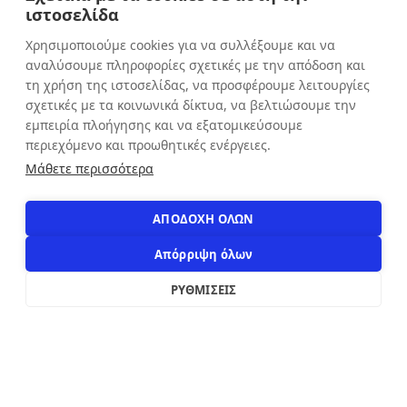
ιστοσελίδα
Παρασκευή: 9:00 - 20:30
Χρησιμοποιούμε cookies για να συλλέξουμε και να
Σάββατο: 9:00 - 16:00
αναλύσουμε πληροφορίες σχετικές με την απόδοση και
Κυριακή: ΚΛΕΙΣΤΑ
τη χρήση της ιστοσελίδας, να προσφέρουμε λειτουργίες
σχετικές με τα κοινωνικά δίκτυα, να βελτιώσουμε την
εμπειρία πλοήγησης και να εξατομικεύσουμε
ΕΠΙΚΟΙΝΩΝΙΑ
περιεχόμενο και προωθητικές ενέργειες.
Αιόλου 71, Αθήνα, 10551
Μάθετε περισσότερα
+30 210 3216322
info@apostolakosshoes.gr
ΑΠΟΔΟΧΗ ΟΛΩΝ
Απόρριψη όλων
ΡΥΘΜΙΣΕΙΣ