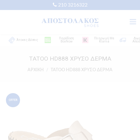
210 3216322
Παράδοση
Πληρωμή Με
Δωρεάν
Άτοκες Δόσεις
BoxNow
Klarna
Αποστολ
TATOO HD888 ΧΡΥΣΟ ΔΕΡΜΑ
ΑΡΧΙΚΗ
TATOO HD888 ΧΡΥΣΟ ΔΕΡΜΑ
OFFER