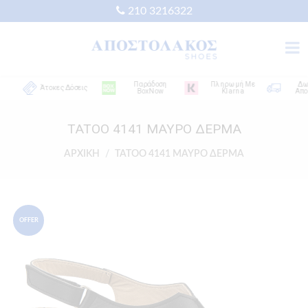
210 3216322
Παράδοση
Πληρωμή Με
Δωρεά
Άτοκες Δόσεις
BoxNow
Klarna
Αποστο
TATOO 4141 ΜΑΥΡΟ ΔΕΡΜΑ
ΑΡΧΙΚΗ
TATOO 4141 ΜΑΥΡΟ ΔΕΡΜΑ
OFFER