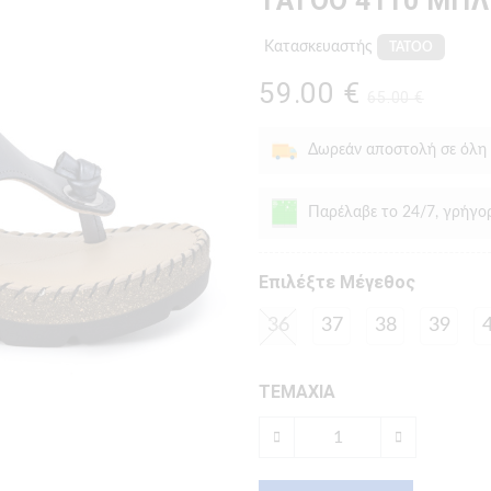
TATOO 4110 ΜΠ
Κατασκευαστής
TATOO
59.00 €
65.00 €
Δωρεάν αποστολή σε όλη
Παρέλαβε το 24/7, γρήγο
Eπιλέξτε Μέγεθος
36
37
38
39
ΤΕΜΑΧΙΑ