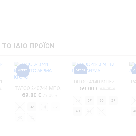
 ΤΟ ΙΔΙΟ ΠΡΟΪΟΝ
OFFER
OFFER
O
BOXER 11549-14-114 ΚΑΦΕ ΔΕΡΜΑ
TATOO 4140 ΜΠΕΖ ΠΕΡΛΕ ΔΕΡΜΑ
TATOO 240744 ΜΠΟΡΝΤΩ ΔΕΡΜΑ-ΚΡΟΚΟ
59.00 €
€
65.00 €
69.00 €
79.00 €
36
37
38
39
3
36
37
38
39
40
41
35
4
40
41