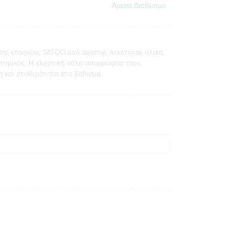
Άμεσα Διαθέσιμο
κής εταιρείας TATOO,από άριστης ποιότητας υλικά.
ατομικός. Η ελαστική σόλα απορροφάει τους
 και σταθερότητα στο βάδισμα.