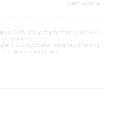
Άμεσα Διαθέσιμο
αιρείας DAFNI,από άριστης ποιότητας υλικά,φιλικά
 πάτος απορροφάει τους
βάδισμα. Οι προσεγμένες λεπτομέρειες κάνουν τη
. Διατίθεται σε ταμπά χρώμα.