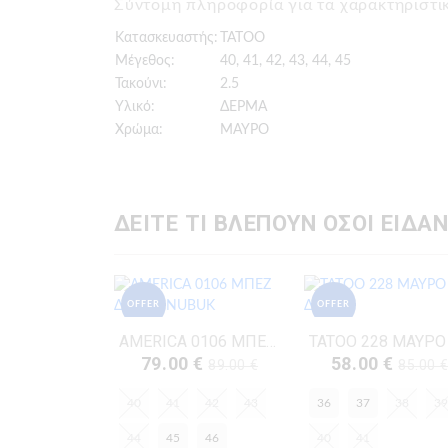
Σύντομη πληροφορία για τα χαρακτηρισ
Κατασκευαστής:
TATOO
Μέγεθος:
40, 41, 42, 43, 44, 45
Τακούνι:
2.5
Υλικό:
ΔΕΡΜΑ
Χρώμα:
ΜΑΥΡΟ
ΔΕΙΤΕ ΤΙ ΒΛΕΠΟΥΝ ΟΣΟΙ ΕΙΔΑΝ
OFFER
OFFER
AMERICA 0106 ΜΠΕΖ ΔΕΡΜΑ-NUBUK
79.00 €
58.00 €
89.00 €
85.00 
40
41
42
43
36
37
38
39
44
45
46
40
41