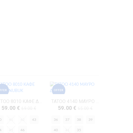
FFER
OFFER
ΤΑΤΟΟ 8010 ΚΑΦΕ ΔΕΡΜΑ NUBUK
TATOO 4140 ΜΑΥΡΟ ΔΕΡΜΑ
59.00 €
59.00 €
69.00 €
65.00 €
0
41
42
43
36
37
38
39
4
45
46
40
41
35