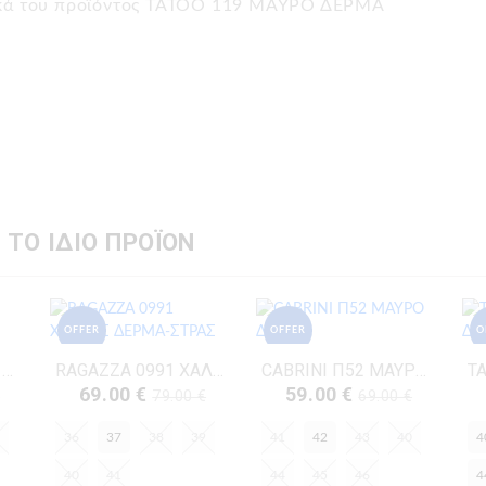
τικά του προϊόντος TATOO 119 ΜΑΥΡΟ ΔΕΡΜΑ
 ΤΟ ΙΔΙΟ ΠΡΟΪΟΝ
OFFER
OFFER
O
TATOO 228 ΜΑΥΡΟ ΔΕΡΜΑ
RAGAZZA 0991 ΧΑΛΚΟΣ ΔΕΡΜΑ-ΣΤΡΑΣ
CABRINI Π52 ΜΑΥΡΟ ΔΕΡΜΑ
69.00 €
59.00 €
€
79.00 €
69.00 €
36
37
38
39
41
42
43
40
4
40
41
44
45
46
4