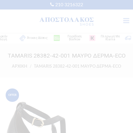
210 3216322
ν
Παράδοση
Πληρωμή Με
Άτοκες Δόσεις
ή
BoxNow
Klarna
Α
TAMARIS 28382-42-001 ΜΑΥΡΟ ΔΕΡΜΑ-ECO
ΑΡΧΙΚΗ
TAMARIS 28382-42-001 ΜΑΥΡΟ ΔΕΡΜΑ-ECO
OFFER