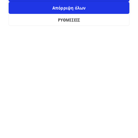
Απόρριψη όλων
ΡΥΘΜΙΣΕΙΣ
2019 - 2026
Κατασκευή custom e-shop από
xWeb.gr