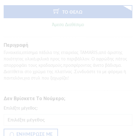
ΤΟ ΘΕΛΩ
Άμεσα Διαθέσιμο
Περιγραφή
Γυναικεία,επίσημα πέδιλα της εταιρείας TAMARIS,από άριστης
ποιότητας υλικά,φιλικά προς το περιβάλλον. Ο αφρώδης πάτος
απορροφάει τους κραδασμούς.προσφέροντας άνετο βάδισμα.
Διατίθεται στο χρώμα της πλατίνας .Συνδυάστε τα με φόρεμα ή
παντελόνι,για στυλ που ξεχωρίζει!
Δεν Βρίσκετε Το Νούμερο;
Eπιλέξτε μέγεθος:
ΕΝΗΜΕΡΩΣΕ ΜΕ