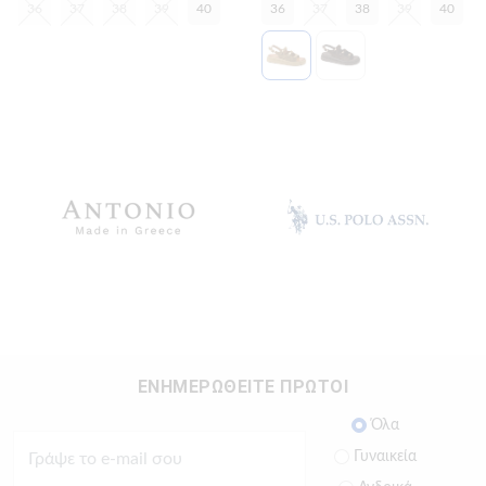
36
37
38
39
40
36
37
38
39
40
ΕΝΗΜΕΡΩΘΕΙΤΕ ΠΡΩΤΟΙ
Όλα
Γυναικεία