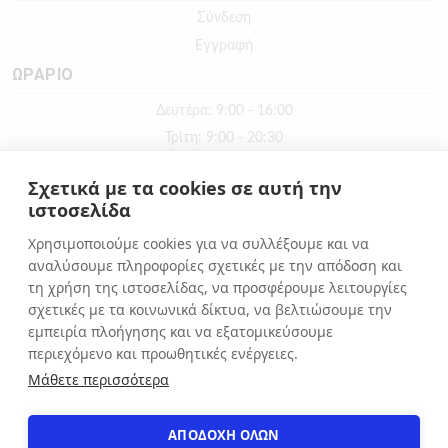
Σύνδεση
Εγγραφή
ΩΡΑΡΙΟ
Δευτέρα: 9:00 - 16:00
Τρίτη: 9:00 - 20:30
Τετάρτη: 9:00 - 16:00
Σχετικά με τα cookies σε αυτή την
Πέμπτη: 9:00 - 20:30
ιστοσελίδα
Παρασκευή: 9:00 - 20:30
Χρησιμοποιούμε cookies για να συλλέξουμε και να
Σάββατο: 9:00 - 16:00
αναλύσουμε πληροφορίες σχετικές με την απόδοση και
Κυριακή: ΚΛΕΙΣΤΑ
τη χρήση της ιστοσελίδας, να προσφέρουμε λειτουργίες
σχετικές με τα κοινωνικά δίκτυα, να βελτιώσουμε την
εμπειρία πλοήγησης και να εξατομικεύσουμε
ΕΠΙΚΟΙΝΩΝΙΑ
περιεχόμενο και προωθητικές ενέργειες.
Αιόλου 71, Αθήνα, 10551
Μάθετε περισσότερα
+30 210 3216322
info@apostolakosshoes.gr
ΑΠΟΔΟΧΗ ΟΛΩΝ