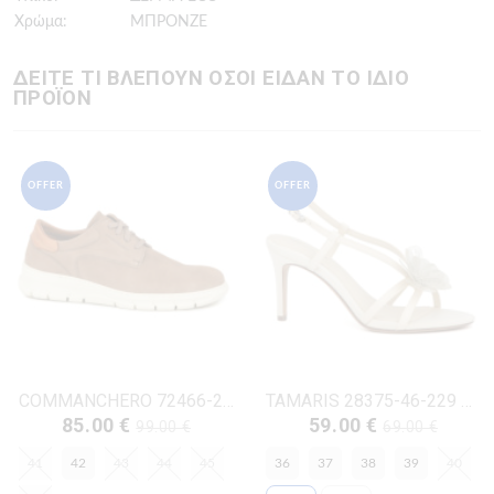
Χρώμα:
ΜΠΡΟΝΖΕ
ΔΕΙΤΕ ΤΙ ΒΛΕΠΟΥΝ ΟΣΟΙ ΕΙΔΑΝ ΤΟ ΙΔΙΟ
ΠΡΟΪΟΝ
OFFER
OFFER
COMMANCHERO 72466-228 ΜΠΕΖ ΔΕΡΜΑ-NUBUK
TAMARIS 28375-46-229 ΠΕΡΛΑ ΔΕΡΜΑ-ECO
85.00 €
59.00 €
99.00 €
69.00 €
41
42
43
44
45
36
37
38
39
40