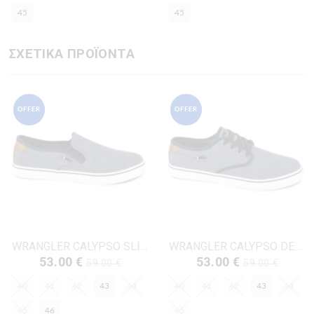
45
45
ΣΧΕΤΙΚΑ ΠΡΟΪΟΝΤΑ
OFFER
OFFER
WRANGLER CALYPSO SLIP-ON-20261033 ΤΖΗΝ ΥΦΑΣΜΑ
WRANGLER CALYPSO DERBY-20261032 ΤΖΗΝ ΥΦΑΣΜΑ
53.00 €
53.00 €
59.00 €
59.00 €
40
41
42
43
44
40
41
42
43
44
45
46
45