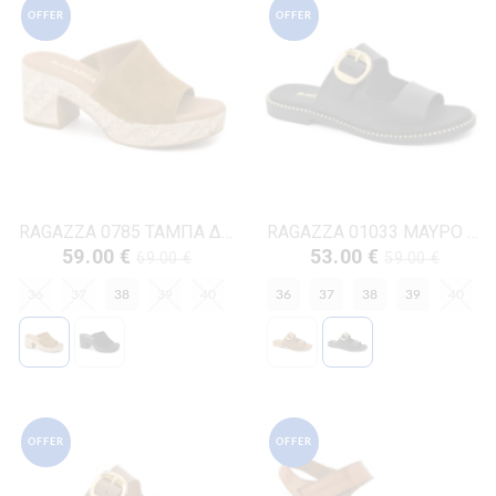
OFFER
OFFER
RAGAZZA 0785 ΤΑΜΠΑ ΔΕΡΜΑ-NUBUK
RAGAZZA 01033 ΜΑΥΡΟ ΔΕΡΜΑ
59.00 €
53.00 €
69.00 €
59.00 €
36
37
38
39
40
36
37
38
39
40
OFFER
OFFER