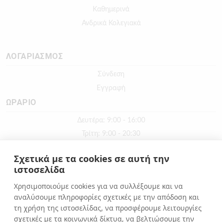
Καθημερινά
Ανδρικά Κολεγιακά
ΛΟΓΑΡΙΑΣΜΟΣ
Σύνδεση
Εγγραφή
ΩΡΑΡΙΟ
Δευτέρα: 9:00 - 16:00
Τρίτη: 9:00 - 20:30
Τετάρτη: 9:00 - 16:00
Σχετικά με τα cookies σε αυτή την
Πέμπτη: 9:00 - 20:30
ιστοσελίδα
Παρασκευή: 9:00 - 20:30
Χρησιμοποιούμε cookies για να συλλέξουμε και να
Σάββατο: 9:00 - 16:00
αναλύσουμε πληροφορίες σχετικές με την απόδοση και
Κυριακή: ΚΛΕΙΣΤΑ
τη χρήση της ιστοσελίδας, να προσφέρουμε λειτουργίες
σχετικές με τα κοινωνικά δίκτυα, να βελτιώσουμε την