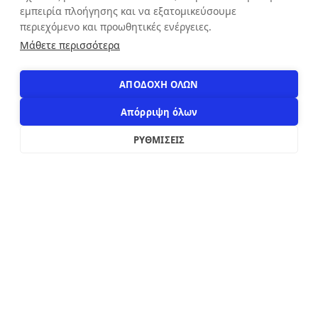
εμπειρία πλοήγησης και να εξατομικεύσουμε
ΕΠΙΚΟΙΝΩΝΙΑ
περιεχόμενο και προωθητικές ενέργειες.
Αιόλου 71, Αθήνα, 10551
Μάθετε περισσότερα
+30 210 3216322
info@apostolakosshoes.gr
ΑΠΟΔΟΧΗ ΟΛΩΝ
Απόρριψη όλων
ΡΥΘΜΙΣΕΙΣ
2019 - 2026
Κατασκευή custom e-shop από
xWeb.gr