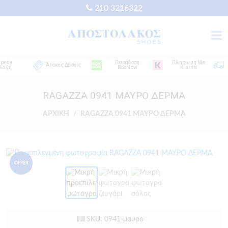
210 3216322
άν
Παράδοση
Πληρωμή Με
Άτοκες Δόσεις
ή
BoxNow
Klarna
RAGAZZA 0941 ΜΑΥΡΟ ΔΕΡΜΑ
ΑΡΧΙΚΗ
RAGAZZA 0941 ΜΑΥΡΟ ΔΕΡΜΑ
OFFER
SKU: 0941-μαυρο