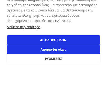
Κυριακή: ΚΛΕΙΣΤΑ
τη χρήση της ιστοσελίδας, να προσφέρουμε λειτουργίες
σχετικές με τα κοινωνικά δίκτυα, να βελτιώσουμε την
εμπειρία πλοήγησης και να εξατομικεύσουμε
ΕΠΙΚΟΙΝΩΝΙΑ
περιεχόμενο και προωθητικές ενέργειες.
Αιόλου 71, Αθήνα, 10551
Μάθετε περισσότερα
+30 210 3216322
info@apostolakosshoes.gr
ΑΠΟΔΟΧΗ ΟΛΩΝ
Απόρριψη όλων
ΡΥΘΜΙΣΕΙΣ