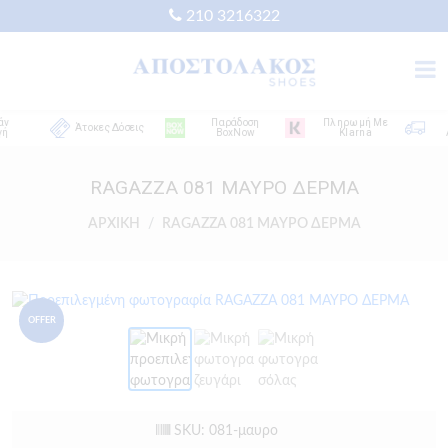
210 3216322
Παράδοση
Πληρωμή Με
Δω
Άτοκες Δόσεις
BoxNow
Klarna
Απ
RAGAZZA 081 ΜΑΥΡΟ ΔΕΡΜΑ
ΑΡΧΙΚΗ
RAGAZZA 081 ΜΑΥΡΟ ΔΕΡΜΑ
OFFER
SKU: 081-μαυρο