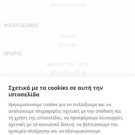
Ανδρικά Κολεγιακά
ΛΟΓΑΡΙΑΣΜΟΣ
Σύνδεση
Εγγραφή
ΩΡΑΡΙΟ
Δευτέρα: 9:00 - 16:00
Τρίτη: 9:00 - 20:30
Τετάρτη: 9:00 - 16:00
Σχετικά με τα cookies σε αυτή την
Πέμπτη: 9:00 - 20:30
ιστοσελίδα
Παρασκευή: 9:00 - 20:30
Χρησιμοποιούμε cookies για να συλλέξουμε και να
Σάββατο: 9:00 - 16:00
αναλύσουμε πληροφορίες σχετικές με την απόδοση και
Κυριακή: ΚΛΕΙΣΤΑ
τη χρήση της ιστοσελίδας, να προσφέρουμε λειτουργίες
σχετικές με τα κοινωνικά δίκτυα, να βελτιώσουμε την
εμπειρία πλοήγησης και να εξατομικεύσουμε
ΕΠΙΚΟΙΝΩΝΙΑ