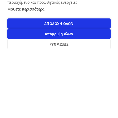
περιεχόμενο και προωθητικές ενέργειες.
Αιόλου 71, Αθήνα, 10551
Μάθετε περισσότερα
+30 210 3216322
info@apostolakosshoes.gr
ΑΠΟΔΟΧΗ ΟΛΩΝ
Απόρριψη όλων
ΡΥΘΜΙΣΕΙΣ