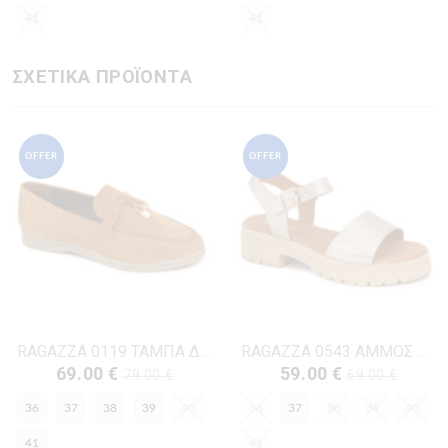
41
41
ΣΧΕΤΙΚΑ ΠΡΟΪΟΝΤΑ
OFFER
OFFER
RAGAZZA 0119 ΤΑΜΠΑ ΔΕΡΜΑ-NUBUK
RAGAZZA 0543 ΑΜΜΟΣ ΔΕΡΜΑ
69.00 €
59.00 €
79.00 €
69.00 €
36
37
38
39
40
36
37
38
39
40
41
41