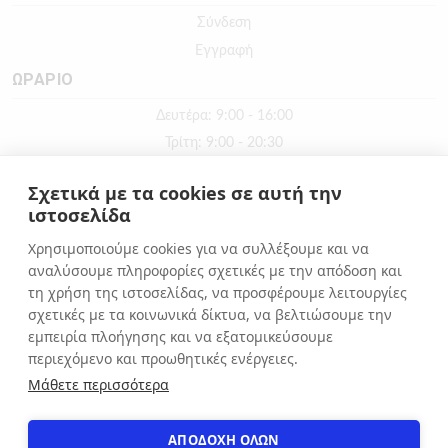
Σύνδεση
Εγγραφή
ΩΡΑΡΙΟ
Δευτέρα: 9:00 - 16:00
Τρίτη: 9:00 - 20:30
Τετάρτη: 9:00 - 16:00
Σχετικά με τα cookies σε αυτή την
Πέμπτη: 9:00 - 20:30
ιστοσελίδα
Παρασκευή: 9:00 - 20:30
Χρησιμοποιούμε cookies για να συλλέξουμε και να
Σάββατο: 9:00 - 16:00
αναλύσουμε πληροφορίες σχετικές με την απόδοση και
Κυριακή: ΚΛΕΙΣΤΑ
τη χρήση της ιστοσελίδας, να προσφέρουμε λειτουργίες
σχετικές με τα κοινωνικά δίκτυα, να βελτιώσουμε την
εμπειρία πλοήγησης και να εξατομικεύσουμε
ΕΠΙΚΟΙΝΩΝΙΑ
περιεχόμενο και προωθητικές ενέργειες.
Αιόλου 71, Αθήνα, 10551
Μάθετε περισσότερα
+30 210 3216322
info@apostolakosshoes.gr
ΑΠΟΔΟΧΗ ΟΛΩΝ