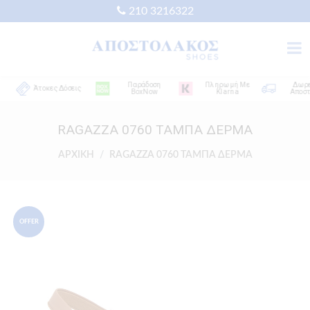
210 3216322
Παράδοση
Πληρωμή Με
Δωρεάν
Άτοκες Δόσεις
BoxNow
Klarna
Αποστολή
RAGAZZA 0760 ΤΑΜΠΑ ΔΕΡΜΑ
ΑΡΧΙΚΗ
RAGAZZA 0760 ΤΑΜΠΑ ΔΕΡΜΑ
OFFER