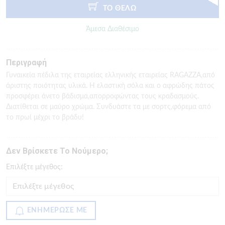
ΤΟ ΘΕΛΩ
Άμεσα Διαθέσιμο
Περιγραφή
Γυναικεία πέδιλα της εταιρείας ελληνικής εταιρείας RAGAZZA,από
άριστης ποιότητας υλικά. Η ελαστική σόλα και ο αφρώδης πάτος
προσφέρει άνετο βάδισμα,απορροφώντας τους κραδασμούς.
Διατίθεται σε μαύρο χρώμα. Συνδυάστε τα με σορτς,φόρεμα από
το πρωί μέχρι το βράδυ!
Δεν Βρίσκετε Το Νούμερο;
Eπιλέξτε μέγεθος:
ΕΝΗΜΕΡΩΣΕ ΜΕ