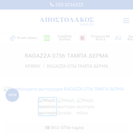
210 3216322
Παράδοση
Πληρωμή Με
Δωρε
Άτοκες Δόσεις
BoxNow
Klarna
Αποστ
RAGAZZA 0756 ΤΑΜΠΑ ΔΕΡΜΑ
ΑΡΧΙΚΗ
RAGAZZA 0756 ΤΑΜΠΑ ΔΕΡΜΑ
OFFER
SKU: 0756-ταμπα