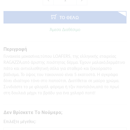
ΤΟ ΘΕΛΩ
Άμεσα Διαθέσιμο
Περιγραφή
Γυναικεία μοκασίνια,τύπου LOAFERS, της ελληνικής εταιρείας
RAGAZZA,από άριστης ποιότητας δέρμα. Έχουν μαλακό,δερμάτινο
πάτο και αντιολισθητική σόλα για σταθερό και ξεκούραστο
βάδισμα. Το ύψος του τακουνιού είναι 5 εκατοστά. Η αγκράφα
δίνει ιδιαίτερο τόνο στο παπούτσι. Διατίθεται σε μαύρο χρώμα.
Συνδιάστε το με φλοράλ φόρεμα ή τζιν παντελόνι,από το πρωί
στη δουλειά μέχρι το βράδυ για ένα χαλαρό ποτό!
Δεν Βρίσκετε Το Νούμερο;
Eπιλέξτε μέγεθος: