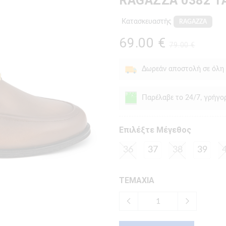
RAGAZZA 0382 
Κατασκευαστής
RAGAZZA
69.00 €
79.00 €
Δωρεάν αποστολή σε όλη
Παρέλαβε το 24/7, γρήγο
Eπιλέξτε Μέγεθος
36
37
38
39
ΤΕΜΑΧΙΑ