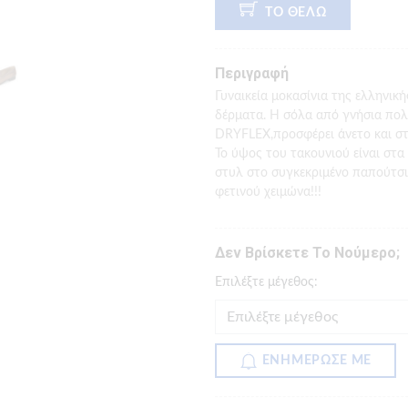
ΤΟ ΘΕΛΩ
Περιγραφή
Γυναικεία μοκασίνια της ελληνικ
δέρματα. Η σόλα από γνήσια πο
DRYFLEX,προσφέρει άνετο και σ
Το ύψος του τακουνιού είναι στα 
στυλ στο συγκεκριμένο παπούτσι
φετινού χειμώνα!!!
Δεν Βρίσκετε Το Νούμερο;
Eπιλέξτε μέγεθος:
ΕΝΗΜΕΡΩΣΕ ΜΕ