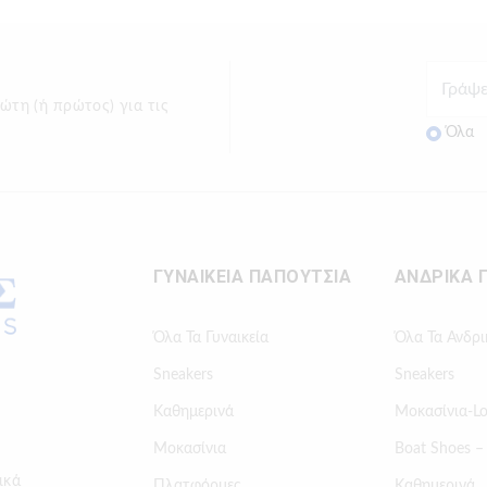
ώτη (ή πρώτος) για τις
Όλα
ΓΥΝΑΙΚΕΙΑ ΠΑΠΟΥΤΣΙΑ
ΑΝΔΡΙΚΑ 
Όλα Τα Γυναικεία
Όλα Τα Ανδρι
Sneakers
Sneakers
Καθημερινά
Μοκασίνια-Lo
Μοκασίνια
Boat Shoes –
ικά
Πλατφόρμες
Καθημερινά