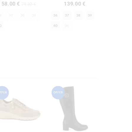
58.00 €
139.00 €
79.00 €
6
37
38
39
36
37
38
39
0
40
41
FFER
OFFER