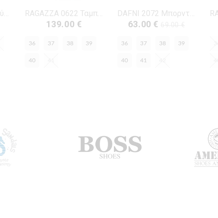
RELAX 1263-01 Μαύρο Δέρμα
RAGAZZA 0622 Ταμπά Δέρμα
DAFNI 2072 Μπορντώ Δέρμα
139.00 €
63.00 €
€
69.00 €
36
37
38
39
36
37
38
39
3
40
41
40
41
42
4