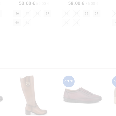
53.00 €
58.00 €
€
59.00 €
85.00 €
36
37
38
39
36
37
38
39
3
40
41
40
41
4
OFFER
O