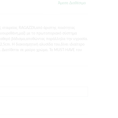
Άμεσα Διαθέσιμο
ής εταιρείας RAGAZZA,από άριστης ποιότητας
λυουρεθάνη,μαζί με το πρωτοποριακό σύστημα
ταθερό βάδισμα,αποθώντας παράλληλα την υγρασία.
2,5cm. Η διακοσμητική αλυσίδα του,δίνει ιδιαίτερο
. Διατίθεται σε μαύρο χρώμα. Το MUST-HAVE του