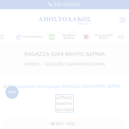
210 3216322
Παράδοση
Πληρωμή Με
Δ
Άτοκες Δόσεις
BoxNow
Klarna
Απ
RAGAZZA 0264 ΜΑΥΡΟ ΔΕΡΜΑ
ΑΡΧΙΚΗ
RAGAZZA 0264 ΜΑΥΡΟ ΔΕΡΜΑ
OFFER
SKU: 2403