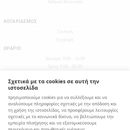
Ανδρικά Κολεγιακά
ΛΟΓΑΡΙΑΣΜΟΣ
Σύνδεση
Εγγραφή
ΩΡΑΡΙΟ
Δευτέρα: 9:00 - 16:00
Τρίτη: 9:00 - 20:30
Τετάρτη: 9:00 - 16:00
Σχετικά με τα cookies σε αυτή την
Πέμπτη: 9:00 - 20:30
ιστοσελίδα
Παρασκευή: 9:00 - 20:30
Χρησιμοποιούμε cookies για να συλλέξουμε και να
Σάββατο: 9:00 - 16:00
αναλύσουμε πληροφορίες σχετικές με την απόδοση και
Κυριακή: ΚΛΕΙΣΤΑ
τη χρήση της ιστοσελίδας, να προσφέρουμε λειτουργίες
σχετικές με τα κοινωνικά δίκτυα, να βελτιώσουμε την
εμπειρία πλοήγησης και να εξατομικεύσουμε
ΕΠΙΚΟΙΝΩΝΙΑ
περιεχόμενο και προωθητικές ενέργειες.