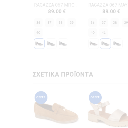
RAGAZZA 067 ΜΠΟΡΝΤΩ ΔΕΡΜΑ-ΛΟΥΣΤΡΙΝΙ
89.00 €
89.00 €
36
37
38
39
36
37
38
39
40
40
41
ΣΧΕΤΙΚΑ ΠΡΟΪΟΝΤΑ
OFFER
OFFER