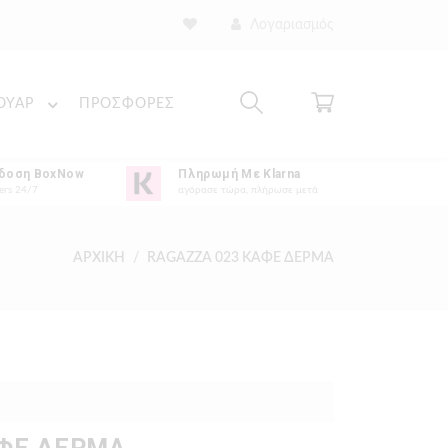
Λογαριασμός
ΟΥΑΡ
ΠΡΟΣΦΟΡΕΣ
δοση BoxNow
Πληρωμή Με Klarna
ers 24/7
αγόρασε τώρα, πλήρωσε μετά
ΑΡΧΙΚΗ
RAGAZZA 023 ΚΑΦΕ ΔΕΡΜΑ