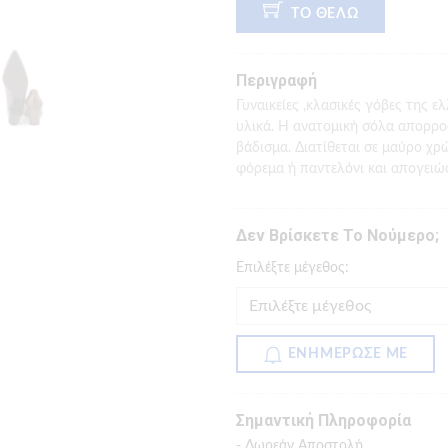
ΤΟ ΘΕΛΩ
Περιγραφή
Γυναικείες ,κλασικές γόβες της 
υλικά. Η ανατομική σόλα απορρ
βάδισμα. Διατίθεται σε μαύρο χρ
φόρεμα ή παντελόνι και απογειώ
Δεν Βρίσκετε Το Νούμερο;
Eπιλέξτε μέγεθος:
ΕΝΗΜΕΡΩΣΕ ΜΕ
Σημαντική Πληροφορία
- Δωρεάν Αποστολή