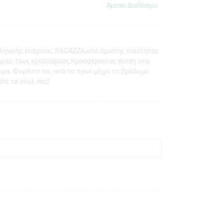
Άμεσα Διαθέσιμο
ελληνικής εταιρείας RAGAZZA,από άριστης ποιότητας
οφάει τους κραδασμούς,προσφέροντας άνεση στο
ώμα. Φορέστε τες από το πρωί μέχρι το βράδυ,με
στε το στυλ σας!