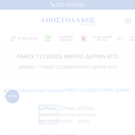
210 3216322
Παράδοση
Πληρωμή Με
Δωρεά
Άτοκες Δόσεις
BoxNow
Klarna
Αποστο
PAREX 12133003 ΜΑΥΡΟ ΔΕΡΜΑ-ECO
ΑΡΧΙΚΗ
PAREX 12133003 ΜΑΥΡΟ ΔΕΡΜΑ-ECO
OFFER