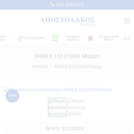
210 3216322
ν
Παράδοση
Πληρωμή Με
Δ
Άτοκες Δόσεις
ή
BoxNow
Klarna
Α
PAREX 10121000 Μαύρο
ΑΡΧΙΚΗ
PAREX 10121000 Μαύρο
OFFER
SKU: 10121000.B