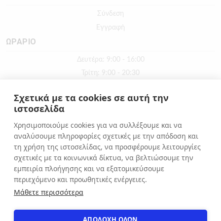
Σύνδεση
Εγγραφή
ΩΡΑΡΙΟ
Δευτέρα: 9:00 - 16:00
Τρίτη: 9:00 - 20:30
Τετάρτη: 9:00 - 16:00
Σχετικά με τα cookies σε αυτή την
Πέμπτη: 9:00 - 20:30
ιστοσελίδα
Παρασκευή: 9:00 - 20:30
Χρησιμοποιούμε cookies για να συλλέξουμε και να
Σάββατο: 9:00 - 16:00
αναλύσουμε πληροφορίες σχετικές με την απόδοση και
Κυριακή: ΚΛΕΙΣΤΑ
τη χρήση της ιστοσελίδας, να προσφέρουμε λειτουργίες
σχετικές με τα κοινωνικά δίκτυα, να βελτιώσουμε την
εμπειρία πλοήγησης και να εξατομικεύσουμε
ΕΠΙΚΟΙΝΩΝΙΑ
περιεχόμενο και προωθητικές ενέργειες.
Αιόλου 71, Αθήνα, 10551
Μάθετε περισσότερα
+30 210 3216322
info@apostolakosshoes.gr
ΑΠΟΔΟΧΗ ΟΛΩΝ