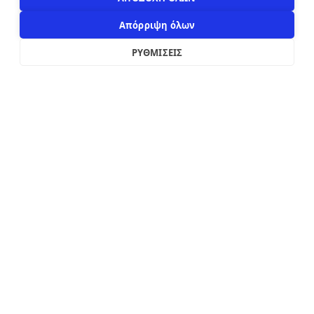
Απόρριψη όλων
ΡΥΘΜΙΣΕΙΣ
2019 - 2026
Κατασκευή custom e-shop από
xWeb.gr