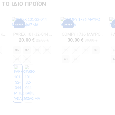
 ΤΟ ΙΔΙΟ ΠΡΟΪΟΝ
OFFER
OFFER
O
PAREX 101-32-044 ΚΑΦΕ ΥΦΑΣΜΑ
PAREX 101-32-044 ΜΠΕΖ ΥΦΑΣΜΑ
COMFY 1736 ΜΑΥΡΟ ΥΦΑΣΜΑ
20.00 €
30.00 €
€
22.00 €
39.00 €
36
37
38
39
36
37
38
39
4
40
41
40
41
4