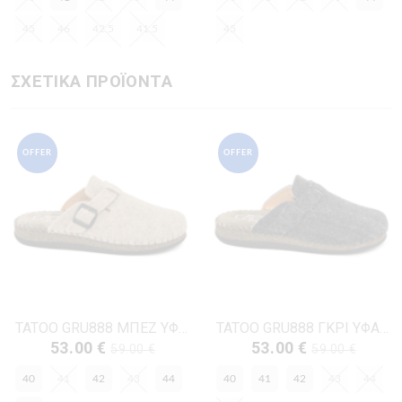
45
46
42.5
41.5
45
ΣΧΕΤΙΚΑ ΠΡΟΪΟΝΤΑ
OFFER
OFFER
TATOO GRU888 ΜΠΕΖ ΥΦΑΣΜΑ
TATOO GRU888 ΓΚΡΙ ΥΦΑΣΜΑ
53.00 €
53.00 €
59.00 €
59.00 €
40
41
42
43
44
40
41
42
43
44