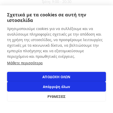
Τρίτη: 9:00 - 20:30
Τετάρτη: 9:00 - 16:00
Σχετικά με τα cookies σε αυτή την
Πέμπτη: 9:00 - 20:30
ιστοσελίδα
Παρασκευή: 9:00 - 20:30
Χρησιμοποιούμε cookies για να συλλέξουμε και να
Σάββατο: 9:00 - 16:00
αναλύσουμε πληροφορίες σχετικές με την απόδοση και
Κυριακή: ΚΛΕΙΣΤΑ
τη χρήση της ιστοσελίδας, να προσφέρουμε λειτουργίες
σχετικές με τα κοινωνικά δίκτυα, να βελτιώσουμε την
εμπειρία πλοήγησης και να εξατομικεύσουμε
ΕΠΙΚΟΙΝΩΝΙΑ
περιεχόμενο και προωθητικές ενέργειες.
Αιόλου 71, Αθήνα, 10551
Μάθετε περισσότερα
+30 210 3216322
info@apostolakosshoes.gr
ΑΠΟΔΟΧΗ ΟΛΩΝ
Απόρριψη όλων
ΡΥΘΜΙΣΕΙΣ