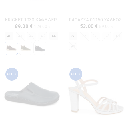
KRICKET 1030 ΚΑΦΕ ΔΕΡΜΑ-NUBUK
RAGAZZA 01150 ΧΑΛΚΟΣ ΣΤΡΑΣ
89.00 €
53.00 €
129.00 €
59.00 €
40
41
42
43
44
36
37
38
39
40
41
OFFER
OFFER