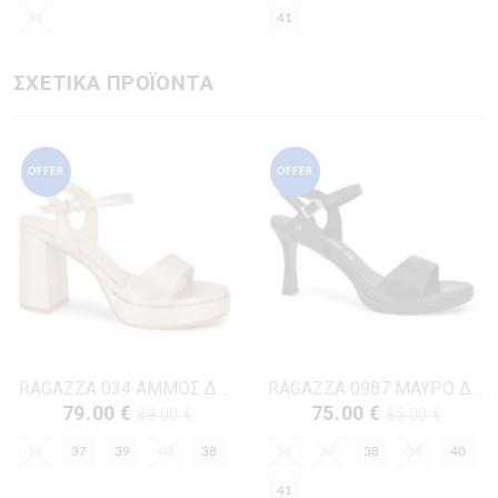
41
41
ΣΧΕΤΙΚΑ ΠΡΟΪΟΝΤΑ
OFFER
OFFER
RAGAZZA 034 ΑΜΜΟΣ ΔΕΡΜΑ
RAGAZZA 0987 ΜΑΥΡΟ ΔΕΡΜΑ
79.00 €
75.00 €
89.00 €
85.00 €
36
37
39
40
38
36
37
38
39
40
41