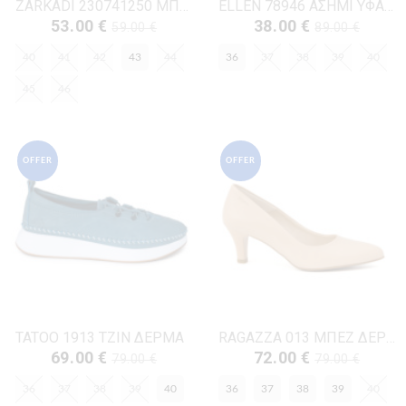
ZARKADI 230741250 ΜΠΛΕ ΔΕΡΜΑ
ELLEN 78946 ΑΣΗΜΙ ΥΦΑΣΜΑ-GLITTER
53.00 €
38.00 €
59.00 €
89.00 €
40
41
42
43
44
36
37
38
39
40
45
46
OFFER
OFFER
TATOO 1913 ΤΖΙΝ ΔΕΡΜΑ
RAGAZZA 013 ΜΠΕΖ ΔΕΡΜΑ
69.00 €
72.00 €
79.00 €
79.00 €
36
37
38
39
40
36
37
38
39
40