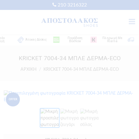
210 3216322
Παράδοση
Πληρωμή Με
Δ
Άτοκες Δόσεις
BoxNow
Klarna
Απ
KRICKET 7004-34 ΜΠΛΕ ΔΕΡΜΑ-ECO
ΑΡΧΙΚΗ
KRICKET 7004-34 ΜΠΛΕ ΔΕΡΜΑ-ECO
OFFER