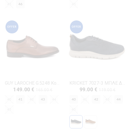
45
46
45
OFFER
OFFER
GUY LAROCHE G.5248 Κονιάκ Δέρμα
KRICKET 7027-3 ΜΠΛΕ ΔΕΡΜΑ-NUBUK
149.00 €
99.00 €
165.00 €
119.00 €
40
41
42
43
44
40
41
42
43
44
45
45