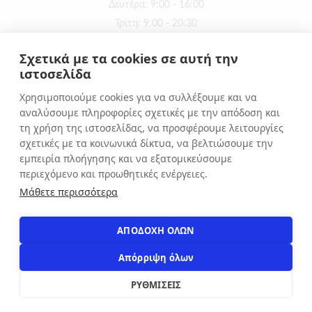
Δευτέρα: 9:00 - 16:00
Τρίτη: 9:00 - 20:30
Τετάρτη: 9:00 - 16:00
Σχετικά με τα cookies σε αυτή την
Πέμπτη: 9:00 - 20:30
ιστοσελίδα
Παρασκευή: 9:00 - 20:30
Χρησιμοποιούμε cookies για να συλλέξουμε και να
Σάββατο: 9:00 - 16:00
αναλύσουμε πληροφορίες σχετικές με την απόδοση και
Κυριακή: ΚΛΕΙΣΤΑ
τη χρήση της ιστοσελίδας, να προσφέρουμε λειτουργίες
σχετικές με τα κοινωνικά δίκτυα, να βελτιώσουμε την
εμπειρία πλοήγησης και να εξατομικεύσουμε
ΕΠΙΚΟΙΝΩΝΙΑ
περιεχόμενο και προωθητικές ενέργειες.
Αιόλου 71, Αθήνα, 10551
Μάθετε περισσότερα
+30 210 3216322
info@apostolakosshoes.gr
ΑΠΟΔΟΧΗ ΟΛΩΝ
Απόρριψη όλων
ΡΥΘΜΙΣΕΙΣ