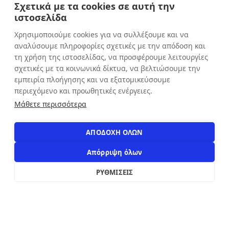
Σχετικά με τα cookies σε αυτή την
Πέμπτη: 9:00 - 20:30
ιστοσελίδα
Παρασκευή: 9:00 - 20:30
Χρησιμοποιούμε cookies για να συλλέξουμε και να
Σάββατο: 9:00 - 16:00
αναλύσουμε πληροφορίες σχετικές με την απόδοση και
Κυριακή: ΚΛΕΙΣΤΑ
τη χρήση της ιστοσελίδας, να προσφέρουμε λειτουργίες
σχετικές με τα κοινωνικά δίκτυα, να βελτιώσουμε την
εμπειρία πλοήγησης και να εξατομικεύσουμε
ΕΠΙΚΟΙΝΩΝΙΑ
περιεχόμενο και προωθητικές ενέργειες.
Αιόλου 71, Αθήνα, 10551
Μάθετε περισσότερα
+30 210 3216322
info@apostolakosshoes.gr
ΑΠΟΔΟΧΗ ΟΛΩΝ
Απόρριψη όλων
ΡΥΘΜΙΣΕΙΣ