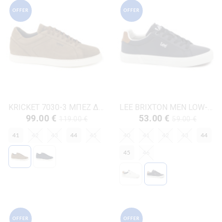
OFFER
OFFER
KRICKET 7030-3 ΜΠΕΖ ΔΕΡΜΑ-NUBUK
LEE BRIXTON MEN LOW-50261024.29Y ΜΠΛΕ ΔΕΡΜΑ-ECO
99.00 €
53.00 €
119.00 €
59.00 €
41
42
43
44
45
40
41
42
43
44
45
46
OFFER
OFFER