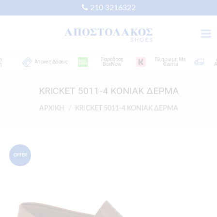
210 3216322
Παράδοση
Πληρωμή Με
Δωρ
Άτοκες Δόσεις
BoxNow
Klarna
Αποσ
KRICKET 5011-4 ΚΟΝΙΑΚ ΔΕΡΜΑ
ΑΡΧΙΚΗ
KRICKET 5011-4 ΚΟΝΙΑΚ ΔΕΡΜΑ
OFFER