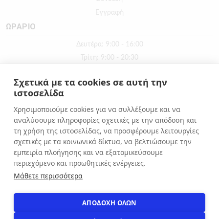
Εγγραφή
ΩΡΑΡΙΟ
Δευτέρα: 9:00 - 16:00
Τρίτη: 9:00 - 20:30
Τετάρτη: 9:00 - 16:00
Σχετικά με τα cookies σε αυτή την
Πέμπτη: 9:00 - 20:30
ιστοσελίδα
Παρασκευή: 9:00 - 20:30
Χρησιμοποιούμε cookies για να συλλέξουμε και να
Σάββατο: 9:00 - 16:00
αναλύσουμε πληροφορίες σχετικές με την απόδοση και
Κυριακή: ΚΛΕΙΣΤΑ
τη χρήση της ιστοσελίδας, να προσφέρουμε λειτουργίες
σχετικές με τα κοινωνικά δίκτυα, να βελτιώσουμε την
εμπειρία πλοήγησης και να εξατομικεύσουμε
ΕΠΙΚΟΙΝΩΝΙΑ
περιεχόμενο και προωθητικές ενέργειες.
Αιόλου 71, Αθήνα, 10551
Μάθετε περισσότερα
+30 210 3216322
info@apostolakosshoes.gr
ΑΠΟΔΟΧΗ ΟΛΩΝ