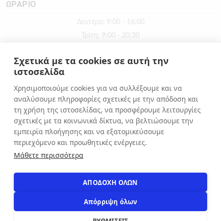
ΩΡΑΡΙΟ
Δευτέρα: 9:00 - 16:00
Τρίτη: 9:00 - 20:30
Τετάρτη: 9:00 - 16:00
Σχετικά με τα cookies σε αυτή την
Πέμπτη: 9:00 - 20:30
ιστοσελίδα
Παρασκευή: 9:00 - 20:30
Χρησιμοποιούμε cookies για να συλλέξουμε και να
Σάββατο: 9:00 - 16:00
αναλύσουμε πληροφορίες σχετικές με την απόδοση και
Κυριακή: ΚΛΕΙΣΤΑ
τη χρήση της ιστοσελίδας, να προσφέρουμε λειτουργίες
σχετικές με τα κοινωνικά δίκτυα, να βελτιώσουμε την
εμπειρία πλοήγησης και να εξατομικεύσουμε
ΕΠΙΚΟΙΝΩΝΙΑ
περιεχόμενο και προωθητικές ενέργειες.
Αιόλου 71, Αθήνα, 10551
Μάθετε περισσότερα
+30 210 3216322
info@apostolakosshoes.gr
ΑΠΟΔΟΧΗ ΟΛΩΝ
Απόρριψη όλων
ΡΥΘΜΙΣΕΙΣ