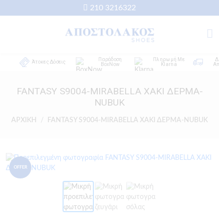
210 3216322
Παράδοση
Πληρωμή Με
Δωρ
Άτοκες Δόσεις
BoxNow
Klarna
Αποσ
FANTASY S9004-MIRABELLA ΧΑΚΙ ΔΕΡΜΑ-
NUBUK
ΑΡΧΙΚΗ
FANTASY S9004-MIRABELLA ΧΑΚΙ ΔΕΡΜΑ-NUBUK
OFFER