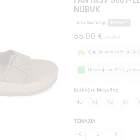
FANTASY S001-L
NUBUK
Κατασκευαστής
FANTASY
55.00 €
69.00 €
Δωρεάν αποστολή σε όλη
Παρέλαβε το 24/7, γρήγο
Eπιλέξτε Μέγεθος
40
41
42
43
ΤΕΜΑΧΙΑ