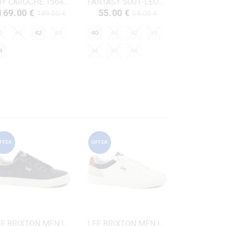
GUY LAROCHE 15644 ΚΟΝΙΑΚ ΔΕΡΜΑ
FANTASY S001-LEONIDAS ΜΑΥΡΟ ΔΕΡΜΑ-NUBUK
169.00 €
55.00 €
189.00 €
69.00 €
0
41
42
43
40
41
42
43
4
44
45
46
FFER
OFFER
LEE BRIXTON MEN LOW-50261024.29Y ΜΠΛΕ ΔΕΡΜΑ-ECO
LEE BRIXTON MEN LOW-50261024.1FG ΛΕΥΚΟ ΔΕΡΜΑ-ECO