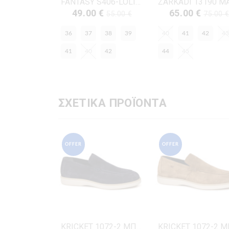
FANTASY S406-LOLITA ΚΑΦΕ ΔΕΡΜΑ-NUBUK
49.00 €
65.00 €
55.00 €
75.00 
36
37
38
39
40
41
42
43
41
40
42
44
45
ΣΧΕΤΙΚΑ ΠΡΟΪΟΝΤΑ
OFFER
OFFER
KRICKET 1072-2 ΜΠΛΕ ΔΕΡΜΑ-ΚΑΣΤΟΡΙ