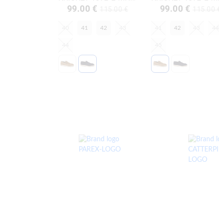
99.00 €
99.00 €
115.00 €
115.00 
40
41
42
43
41
42
43
44
44
45