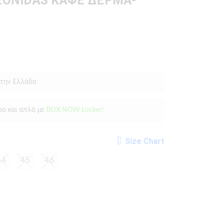
EONIDAS ΚΑΦΕ ΔΕΡΜΑ-
 την Ελλάδα
ρα και απλά με
BOX NOW Locker!
Size Chart
44
45
46