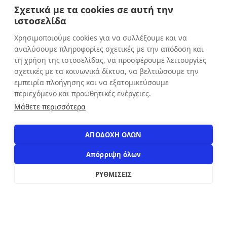
Σχετικά με τα cookies σε αυτή την
Πέμπτη: 9:00 - 20:30
ιστοσελίδα
Παρασκευή: 9:00 - 20:30
Χρησιμοποιούμε cookies για να συλλέξουμε και να
Σάββατο: 9:00 - 16:00
αναλύσουμε πληροφορίες σχετικές με την απόδοση και
Κυριακή: ΚΛΕΙΣΤΑ
τη χρήση της ιστοσελίδας, να προσφέρουμε λειτουργίες
σχετικές με τα κοινωνικά δίκτυα, να βελτιώσουμε την
εμπειρία πλοήγησης και να εξατομικεύσουμε
ΕΠΙΚΟΙΝΩΝΙΑ
περιεχόμενο και προωθητικές ενέργειες.
Αιόλου 71, Αθήνα, 10551
Μάθετε περισσότερα
+30 210 3216322
info@apostolakosshoes.gr
ΑΠΟΔΟΧΗ ΟΛΩΝ
Απόρριψη όλων
ΡΥΘΜΙΣΕΙΣ