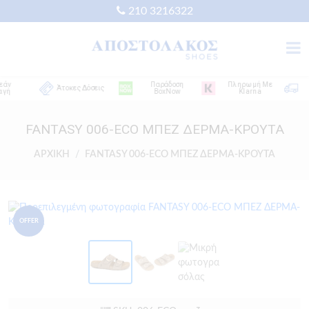
210 3216322
Παράδοση
Πληρωμή Με
Δ
Άτοκες Δόσεις
BoxNow
Klarna
Απ
FANTASY 006-ECO ΜΠΕΖ ΔΕΡΜΑ-ΚΡΟΥΤΑ
ΑΡΧΙΚΗ
FANTASY 006-ECO ΜΠΕΖ ΔΕΡΜΑ-ΚΡΟΥΤΑ
OFFER