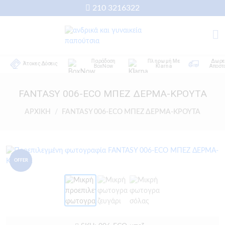
210 3216322
Παράδοση
Πληρωμή Με
Δωρεάν
Άτοκες Δόσεις
BoxNow
Klarna
Αποστολή
FANTASY 006-ECO ΜΠΕΖ ΔΕΡΜΑ-ΚΡΟΥΤΑ
ΑΡΧΙΚΗ
FANTASY 006-ECO ΜΠΕΖ ΔΕΡΜΑ-ΚΡΟΥΤΑ
OFFER