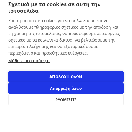
Σχετικά με τα cookies σε αυτή την
Πέμπτη: 9:00 - 20:30
ιστοσελίδα
Παρασκευή: 9:00 - 20:30
Χρησιμοποιούμε cookies για να συλλέξουμε και να
Σάββατο: 9:00 - 16:00
αναλύσουμε πληροφορίες σχετικές με την απόδοση και
Κυριακή: ΚΛΕΙΣΤΑ
τη χρήση της ιστοσελίδας, να προσφέρουμε λειτουργίες
σχετικές με τα κοινωνικά δίκτυα, να βελτιώσουμε την
εμπειρία πλοήγησης και να εξατομικεύσουμε
ΕΠΙΚΟΙΝΩΝΙΑ
περιεχόμενο και προωθητικές ενέργειες.
Αιόλου 71, Αθήνα, 10551
Μάθετε περισσότερα
+30 210 3216322
info@apostolakosshoes.gr
ΑΠΟΔΟΧΗ ΟΛΩΝ
Απόρριψη όλων
ΡΥΘΜΙΣΕΙΣ