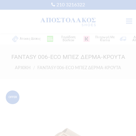
210 3216322
Παράδοση
Πληρωμή Με
Δωρε
Άτοκες Δόσεις
BoxNow
Klarna
Αποστ
FANTASY 006-ECO ΜΠΕΖ ΔΕΡΜΑ-ΚΡΟΥΤΑ
ΑΡΧΙΚΗ
FANTASY 006-ECO ΜΠΕΖ ΔΕΡΜΑ-ΚΡΟΥΤΑ
OFFER