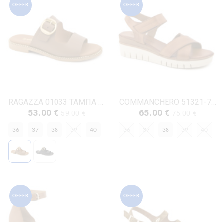
OFFER
OFFER
RAGAZZA 01033 ΤΑΜΠΑ ΔΕΡΜΑ
COMMANCHERO 51321-726 ΤΑΜΠΑ ΔΕΡΜΑ
53.00 €
65.00 €
59.00 €
75.00 €
36
37
38
39
40
36
37
38
39
40
OFFER
OFFER