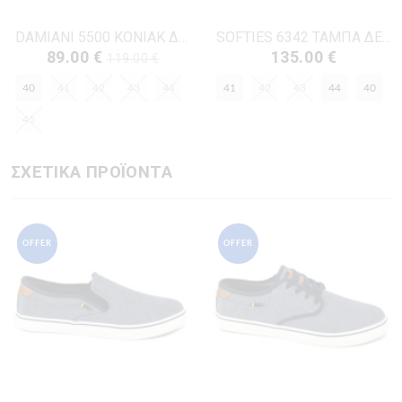
DAMIANI 5500 ΚΟΝΙΑΚ ΔΕΡΜΑ
SOFTIES 6342 ΤΑΜΠΑ ΔΕΡΜΑ
89.00 €
135.00 €
119.00 €
40
41
42
43
44
41
42
43
44
40
45
ΣΧΕΤΙΚΑ ΠΡΟΪΟΝΤΑ
OFFER
OFFER