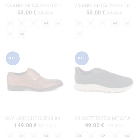
WRANGLER CALYPSO SLIP-ON-20261033 ΤΖΗΝ ΥΦΑΣΜΑ
WRANGLER CALYPSO DERBY-20261032 ΤΖΗΝ ΥΦΑΣΜΑ
53.00 €
53.00 €
59.00 €
59.00 €
40
41
42
43
44
40
41
42
43
44
45
46
45
OFFER
OFFER
GUY LAROCHE G.5248 Κονιάκ Δέρμα
KRICKET 7027-3 ΜΠΛΕ ΔΕΡΜΑ-NUBUK
149.00 €
99.00 €
165.00 €
119.00 €
40
41
42
43
44
40
41
42
43
44