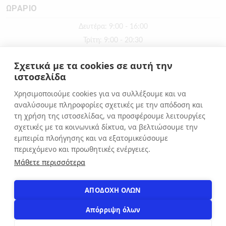
ΩΡΑΡΙΟ
Δευτέρα: 9:00 - 16:00
Τρίτη: 9:00 - 20:30
Τετάρτη: 9:00 - 16:00
Σχετικά με τα cookies σε αυτή την
Πέμπτη: 9:00 - 20:30
ιστοσελίδα
Παρασκευή: 9:00 - 20:30
Χρησιμοποιούμε cookies για να συλλέξουμε και να
Σάββατο: 9:00 - 16:00
αναλύσουμε πληροφορίες σχετικές με την απόδοση και
Κυριακή: ΚΛΕΙΣΤΑ
τη χρήση της ιστοσελίδας, να προσφέρουμε λειτουργίες
σχετικές με τα κοινωνικά δίκτυα, να βελτιώσουμε την
εμπειρία πλοήγησης και να εξατομικεύσουμε
ΕΠΙΚΟΙΝΩΝΙΑ
περιεχόμενο και προωθητικές ενέργειες.
Αιόλου 71, Αθήνα, 10551
Μάθετε περισσότερα
+30 210 3216322
info@apostolakosshoes.gr
ΑΠΟΔΟΧΗ ΟΛΩΝ
Απόρριψη όλων