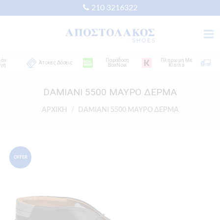
210 3216322
Παράδοση
Πληρωμή Με
Δω
Άτοκες Δόσεις
BoxNow
Klarna
Απο
DAMIANI 5500 ΜΑΥΡΟ ΔΕΡΜΑ
ΑΡΧΙΚΗ
DAMIANI 5500 ΜΑΥΡΟ ΔΕΡΜΑ
OFFER