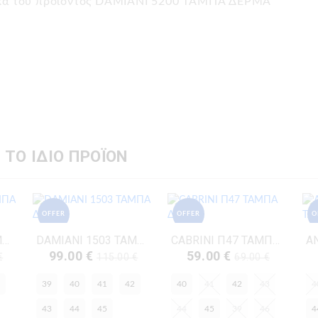
τικά του προϊόντος DAMIANI 5200 ΤΑΜΠΑ ΔΕΡΜΑ
 ΤΟ ΙΔΙΟ ΠΡΟΪΟΝ
OFFER
OFFER
O
DAMIANI 5201 ΤΑΜΠΑ ΔΕΡΜΑ
DAMIANI 1503 ΤΑΜΠΑ ΔΕΡΜΑ
CABRINI Π47 ΤΑΜΠΑ ΔΕΡΜΑ
99.00 €
59.00 €
€
115.00 €
69.00 €
39
40
41
42
40
41
42
43
4
43
44
45
44
45
39
46
4