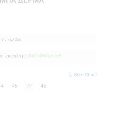
ΑΜΠΑ ΔΕΡΜΑ
 την Ελλάδα
ρα και απλά με
BOX NOW Locker!
Size Chart
44
45
39
46