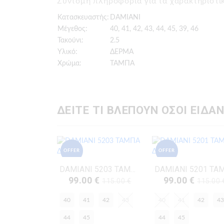
Σύντομη πληροφορία για τα χαρακτηρισ
Κατασκευαστής:
DAMIANI
Μέγεθος:
40, 41, 42, 43, 44, 45, 39, 46
Τακούνι:
2.5
Υλικό:
ΔΕΡΜΑ
Χρώμα:
ΤΑΜΠΑ
ΔΕΙΤΕ ΤΙ ΒΛΕΠΟΥΝ ΟΣΟΙ ΕΙΔΑΝ
OFFER
OFFER
DAMIANI 5203 ΤΑΜΠΑ ΔΕΡΜΑ
99.00 €
99.00 €
115.00 €
115.00 
40
41
42
43
40
41
42
43
44
45
44
45