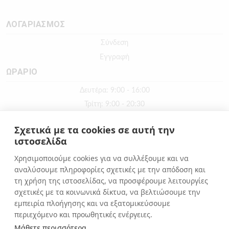
ΛΟΓΑΡΙΑΣΜΟΣ
Σύνδεση
Εγγραφή
ΩΡΑΡΙΟ
Δευτέρα: 9:00 - 16:00
Τρίτη: 9:00 - 20:30
Τετάρτη: 9:00 - 16:00
Σχετικά με τα cookies σε αυτή την
Πέμπτη: 9:00 - 20:30
ιστοσελίδα
Παρασκευή: 9:00 - 20:30
Χρησιμοποιούμε cookies για να συλλέξουμε και να
Σάββατο: 9:00 - 16:00
αναλύσουμε πληροφορίες σχετικές με την απόδοση και
Κυριακή: ΚΛΕΙΣΤΑ
τη χρήση της ιστοσελίδας, να προσφέρουμε λειτουργίες
σχετικές με τα κοινωνικά δίκτυα, να βελτιώσουμε την
εμπειρία πλοήγησης και να εξατομικεύσουμε
ΕΠΙΚΟΙΝΩΝΙΑ
περιεχόμενο και προωθητικές ενέργειες.
Αιόλου 71, Αθήνα, 10551
Μάθετε περισσότερα