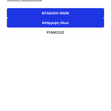
+30 210 3216322
info@apostolakosshoes.gr
ΑΠΟΔΟΧΗ ΟΛΩΝ
Απόρριψη όλων
ΡΥΘΜΙΣΕΙΣ
2019 - 2026
Κατασκευή custom e-shop από
xWeb.gr