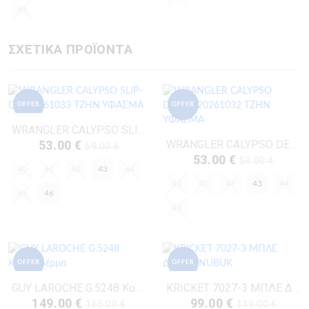
45
ΣΧΕΤΙΚΑ ΠΡΟΪΟΝΤΑ
OFFER
OFFER
WRANGLER CALYPSO SLIP-ON-20261033 ΤΖΗΝ ΥΦΑΣΜΑ
53.00 €
WRANGLER CALYPSO DERBY-20261032 ΤΖΗΝ ΥΦΑΣΜΑ
59.00 €
53.00 €
59.00 €
40
41
42
43
44
40
41
42
43
44
45
46
45
OFFER
OFFER
GUY LAROCHE G.5248 Κονιάκ Δέρμα
KRICKET 7027-3 ΜΠΛΕ ΔΕΡΜΑ-NUBUK
149.00 €
99.00 €
165.00 €
119.00 €