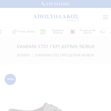
210 3216322
Παράδοση
Πληρωμή Με
Δω
Άτοκες Δόσεις
BoxNow
Klarna
Απο
DAMIANI 3701 ΓΚΡΙ ΔΕΡΜΑ-NUBUK
ΑΡΧΙΚΗ
DAMIANI 3701 ΓΚΡΙ ΔΕΡΜΑ-NUBUK
OFFER