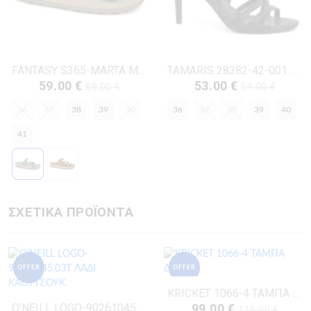
FANTASY S365-MARTA ΜΕΝΤΑ ΔΕΡΜΑ-NUBUK
TAMARIS 28382-42-001 ΜΑΥΡΟ ΔΕΡΜΑ-ECO
59.00 €
53.00 €
69.00 €
59.00 €
36
37
38
39
40
36
37
38
39
40
41
ΣΧΕΤΙΚΑ ΠΡΟΪΟΝΤΑ
OFFER
OFFER
KRICKET 1066-4 ΤΑΜΠΑ ΔΕΡΜΑ
O’NEILL LOGO-90261045.03T ΛΑΔΙ ΚΑΟΥΤΣΟΥΚ
99.00 €
115.00 €