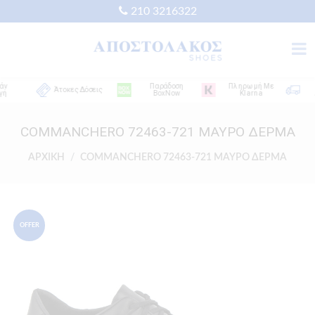
210 3216322
Παράδοση
Πληρωμή Με
Δω
Άτοκες Δόσεις
BoxNow
Klarna
Απο
COMMANCHERO 72463-721 ΜΑΥΡΟ ΔΕΡΜΑ
ΑΡΧΙΚΗ
COMMANCHERO 72463-721 ΜΑΥΡΟ ΔΕΡΜΑ
OFFER