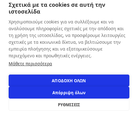
Σχετικά με τα cookies σε αυτή την
Πέμπτη: 9:00 - 20:30
ιστοσελίδα
Παρασκευή: 9:00 - 20:30
Χρησιμοποιούμε cookies για να συλλέξουμε και να
Σάββατο: 9:00 - 16:00
αναλύσουμε πληροφορίες σχετικές με την απόδοση και
Κυριακή: ΚΛΕΙΣΤΑ
τη χρήση της ιστοσελίδας, να προσφέρουμε λειτουργίες
σχετικές με τα κοινωνικά δίκτυα, να βελτιώσουμε την
εμπειρία πλοήγησης και να εξατομικεύσουμε
ΕΠΙΚΟΙΝΩΝΙΑ
περιεχόμενο και προωθητικές ενέργειες.
Αιόλου 71, Αθήνα, 10551
Μάθετε περισσότερα
+30 210 3216322
info@apostolakosshoes.gr
ΑΠΟΔΟΧΗ ΟΛΩΝ
Απόρριψη όλων
ΡΥΘΜΙΣΕΙΣ