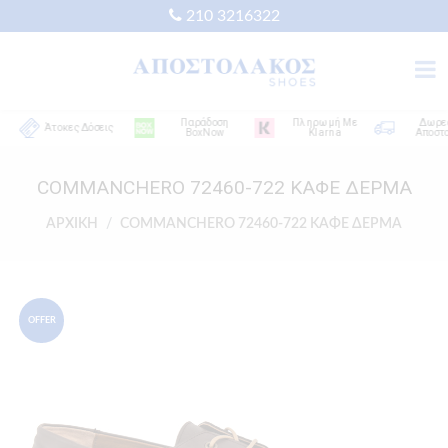
210 3216322
Παράδοση
Πληρωμή Με
Δωρεάν
Άτοκες Δόσεις
BoxNow
Klarna
Αποστολή
COMMANCHERO 72460-722 ΚΑΦΕ ΔΕΡΜΑ
ΑΡΧΙΚΗ
COMMANCHERO 72460-722 ΚΑΦΕ ΔΕΡΜΑ
OFFER