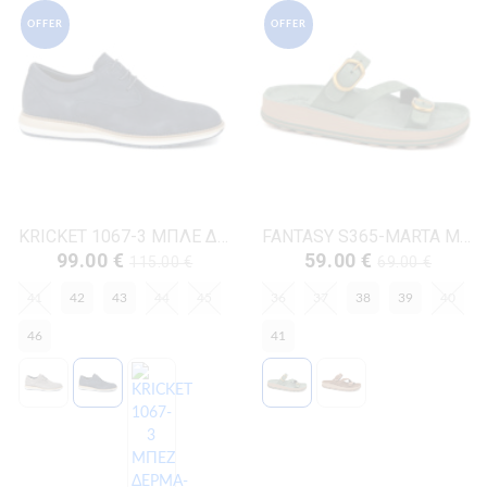
OFFER
OFFER
KRICKET 1067-3 ΜΠΛΕ ΔΕΡΜΑ-NUBUK
FANTASY S365-MARTA ΜΕΝΤΑ ΔΕΡΜΑ-NUBUK
99.00 €
59.00 €
115.00 €
69.00 €
41
42
43
44
45
36
37
38
39
40
46
41