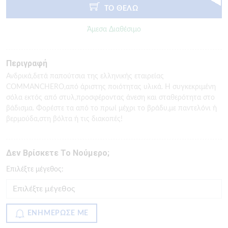
ΤΟ ΘΕΛΩ
Άμεσα Διαθέσιμο
Περιγραφή
Ανδρικά,δετά παπούτσια της ελληνικής εταιρείας
COMMANCHERO,από άριστης ποιότητας υλικά. Η συγκεκριμένη
σόλα εκτός από στυλ,προσφέροντας άνεση και σταθερότητα στο
βάδισμα. Φορέστε τα από το πρωί μέχρι το βράδυ,με παντελόνι ή
βερμούδα,στη βόλτα ή τις διακοπές!
Δεν Βρίσκετε Το Νούμερο;
Eπιλέξτε μέγεθος:
ΕΝΗΜΕΡΩΣΕ ΜΕ