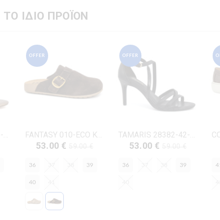
 ΤΟ ΙΔΙΟ ΠΡΟΪΟΝ
OFFER
OFFER
O
TAMARIS 28373-46-901 ΜΠΡΟΝΖΕ ΔΕΡΜΑ-ECO
FANTASY 010-ECO ΚΑΦΕ ΔΕΡΜΑ-ΚΡΟΥΤΑ
TAMARIS 28382-42-001 ΜΑΥΡΟ ΔΕΡΜΑ-ECO
53.00 €
53.00 €
€
59.00 €
59.00 €
36
37
38
39
36
37
38
39
4
40
41
40
4