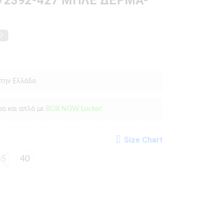
2392-427 ΜΠΛΕ ΔΕΡΜΑ-
O
 την Ελλάδα
ρα και απλά με
BOX NOW Locker!
Size Chart
45
40