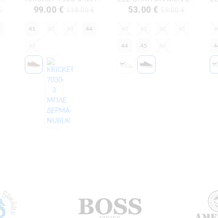
99.00 €
53.00 €
€
119.00 €
59.00 €
41
42
43
44
40
41
42
43
4
45
44
45
46
4