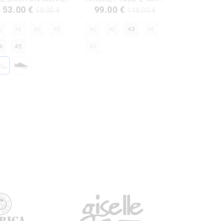
53.00 €
99.00 €
59.00 €
119.00 €
0
41
42
43
41
42
43
44
4
45
45