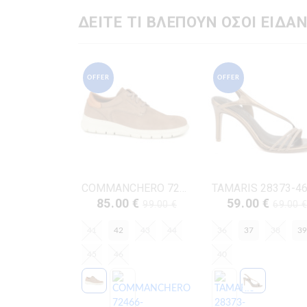
ΔΕΙΤΕ ΤΙ ΒΛΕΠΟΥΝ ΟΣΟΙ ΕΙΔΑΝ
OFFER
OFFER
COMMANCHERO 72466-228 ΜΠΕΖ ΔΕΡΜΑ-NUBUK
85.00 €
59.00 €
99.00 €
69.00 
41
42
43
44
36
37
38
39
45
46
40