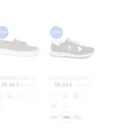
FFER
OFFER
COMMANCHERO 72461-722 ΚΑΦΕ ΔΕΡΜΑ
U.S.POLO CLEEF011 ΜΑΥΡΟ ΥΦΑΣΜΑ
89.00 €
99.00 €
99.00 €
109.00 €
1
42
43
44
41
42
43
44
5
45
46