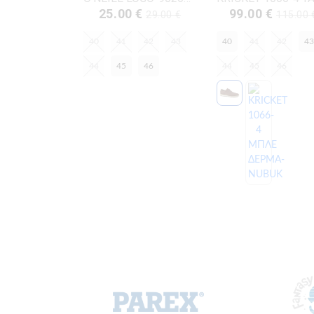
25.00 €
99.00 €
29.00 €
115.00 
40
41
42
43
40
41
42
43
44
45
46
44
45
46