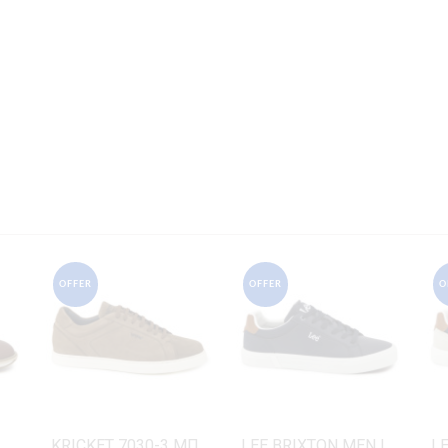
OFFER
OFFER
O
KRICKET 1066-4 ΤΑΜΠΑ ΔΕΡΜΑ
KRICKET 7030-3 ΜΠΕΖ ΔΕΡΜΑ-NUBUK
LEE BRIXTON MEN LOW-50261024.29Y ΜΠΛΕ ΔΕΡΜΑ-ECO