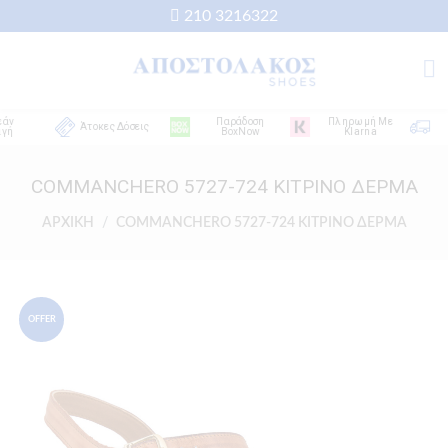
210 3216322
Παράδοση
Πληρωμή Με
Δω
Άτοκες Δόσεις
BoxNow
Klarna
Απο
COMMANCHERO 5727-724 ΚΙΤΡΙΝΟ ΔΕΡΜΑ
ΑΡΧΙΚΗ
COMMANCHERO 5727-724 ΚΙΤΡΙΝΟ ΔΕΡΜΑ
OFFER