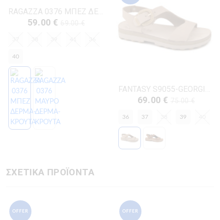
RAGAZZA 0376 ΜΠΕΖ ΔΕΡΜΑ-ΚΡΟΥΤΑ
59.00 €
69.00 €
37
38
39
41
36
40
FANTASY S9055-GEORGIANNA ΜΠΕΖ ΔΕΡΜΑ-NUBUK
69.00 €
75.00 €
36
37
38
39
40
ΣΧΕΤΙΚΑ ΠΡΟΪΟΝΤΑ
OFFER
OFFER