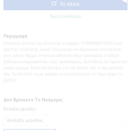
ΤΟ ΘΕΛΩ
Άμεσα Διαθέσιμο
Περιγραφή
Γυναικεία πέδιλα της ελληνικής εταιρείας COMMANCHERO,από
άριστης ποιότητας υλικά. Εσωτερικά και εξωτερικά αποτελείται
από γνήσιο δέρμα. Η αντιολισθητική σόλα προσφέρει σταθερό
βάδισμα,απορροφόντας τους κραδασμούς. Διατίθεται σε ταμπά και
μαύρο χρώμα. Είναι κατάλληλα για την βόλτα σας ή την εργασία
σας. Συνδυάστε τα με φόρεμα ή παντελόνι,από το πρωί μέχρι το
βράδυ!
Δεν Βρίσκετε Το Νούμερο;
Eπιλέξτε μέγεθος: