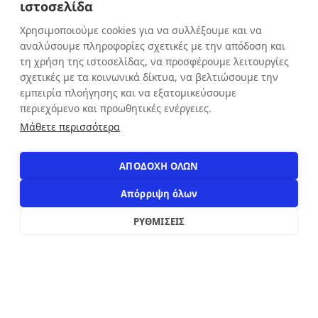
ιστοσελίδα
Παρασκευή: 9:00 - 20:30
Χρησιμοποιούμε cookies για να συλλέξουμε και να
Σάββατο: 9:00 - 16:00
αναλύσουμε πληροφορίες σχετικές με την απόδοση και
Κυριακή: ΚΛΕΙΣΤΑ
τη χρήση της ιστοσελίδας, να προσφέρουμε λειτουργίες
σχετικές με τα κοινωνικά δίκτυα, να βελτιώσουμε την
εμπειρία πλοήγησης και να εξατομικεύσουμε
ΕΠΙΚΟΙΝΩΝΙΑ
περιεχόμενο και προωθητικές ενέργειες.
Αιόλου 71, Αθήνα, 10551
Μάθετε περισσότερα
+30 210 3216322
info@apostolakosshoes.gr
ΑΠΟΔΟΧΗ ΟΛΩΝ
Απόρριψη όλων
ΡΥΘΜΙΣΕΙΣ