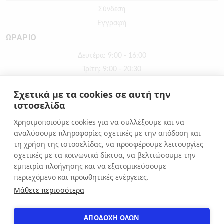
Σύνδεση
Εγγραφή
ΩΡΑΡΙΟ
Δευτέρα: 9:00 - 16:00
Τρίτη: 9:00 - 20:30
Τετάρτη: 9:00 - 16:00
Σχετικά με τα cookies σε αυτή την
Πέμπτη: 9:00 - 20:30
ιστοσελίδα
Παρασκευή: 9:00 - 20:30
Χρησιμοποιούμε cookies για να συλλέξουμε και να
Σάββατο: 9:00 - 16:00
αναλύσουμε πληροφορίες σχετικές με την απόδοση και
Κυριακή: ΚΛΕΙΣΤΑ
τη χρήση της ιστοσελίδας, να προσφέρουμε λειτουργίες
σχετικές με τα κοινωνικά δίκτυα, να βελτιώσουμε την
εμπειρία πλοήγησης και να εξατομικεύσουμε
ΕΠΙΚΟΙΝΩΝΙΑ
περιεχόμενο και προωθητικές ενέργειες.
Αιόλου 71, Αθήνα, 10551
Μάθετε περισσότερα
+30 210 3216322
info@apostolakosshoes.gr
ΑΠΟΔΟΧΗ ΟΛΩΝ