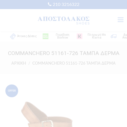
210 3216322
Παράδοση
Πληρωμή Με
Δωρεά
Άτοκες Δόσεις
BoxNow
Klarna
Αποστο
COMMANCHERO 51161-726 ΤΑΜΠΑ ΔΕΡΜΑ
ΑΡΧΙΚΗ
COMMANCHERO 51161-726 ΤΑΜΠΑ ΔΕΡΜΑ
OFFER