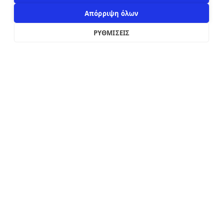
Απόρριψη όλων
ΡΥΘΜΙΣΕΙΣ
2019 - 2026
Κατασκευή custom e-shop από
xWeb.gr