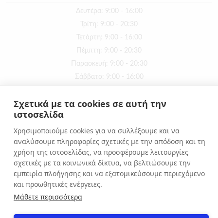
Δευτέρα: 9:00 - 16:00
Τρίτη: 9:00 - 20:30
Τετάρτη: 9:00 - 16:00
Πέμπτη: 9:00 - 20:30
Παρασκευή: 9:00 - 20:30
Σάββατο: 9:00 - 16:00
Κυριακή: ΚΛΕΙΣΤΑ
Σχετικά με τα cookies σε αυτή την
ιστοσελίδα
ΕΠΙΚΟΙΝΩΝΙΑ
Χρησιμοποιούμε cookies για να συλλέξουμε και να
Αιόλου 71, Αθήνα, 10551
αναλύσουμε πληροφορίες σχετικές με την απόδοση και τη
+30 210 3216322
χρήση της ιστοσελίδας, να προσφέρουμε λειτουργίες
σχετικές με τα κοινωνικά δίκτυα, να βελτιώσουμε την
info@apostolakosshoes.gr
εμπειρία πλοήγησης και να εξατομικεύσουμε περιεχόμενο
και προωθητικές ενέργειες.
Μάθετε περισσότερα