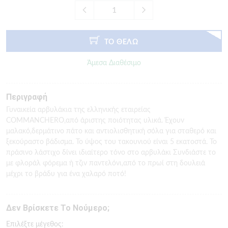
ΤΟ ΘΕΛΩ
Άμεσα Διαθέσιμο
Περιγραφή
Γυναικεία αρβυλάκια της ελληνικής εταιρείας
COMMANCHERO,από άριστης ποιότητας υλικά. Έχουν
μαλακό,δερμάτινο πάτο και αντιολισθητική σόλα για σταθερό και
ξεκούραστο βάδισμα. Το ύψος του τακουνιού είναι 5 εκατοστά. Το
πράσινο λάστιχο δίνει ιδιαίτερο τόνο στο αρβυλάκι Συνδιάστε το
με φλοράλ φόρεμα ή τζιν παντελόνι,από το πρωί στη δουλειά
μέχρι το βράδυ για ένα χαλαρό ποτό!
Δεν Βρίσκετε Το Νούμερο;
Eπιλέξτε μέγεθος: