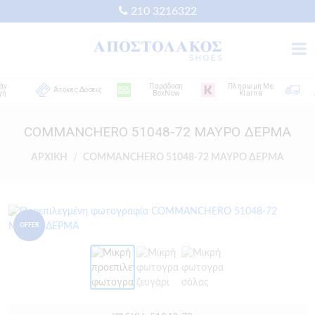
210 3216322
Παράδοση
Πληρωμή Με
Δω
Άτοκες Δόσεις
BoxNow
Klarna
Απο
COMMANCHERO 51048-72 ΜΑΥΡΟ ΔΕΡΜΑ
ΑΡΧΙΚΗ
COMMANCHERO 51048-72 ΜΑΥΡΟ ΔΕΡΜΑ
OFFER