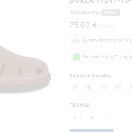
BOXER 17241-15
Κατασκευαστής
BOXER
75.00 €
85.00 €
Δωρεάν αποστολή σε όλη
Παρέλαβε το 24/7, γρήγο
Eπιλέξτε Μέγεθος
39
40
41
42
ΤΕΜΑΧΙΑ