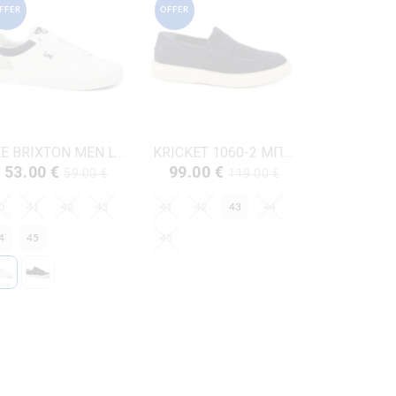
FFER
OFFER
LEE BRIXTON MEN LOW-50261024.1FG ΛΕΥΚΟ ΔΕΡΜΑ-ECO
KRICKET 1060-2 ΜΠΛΕ ΔΕΡΜΑ-NUBUK
53.00 €
99.00 €
59.00 €
119.00 €
0
41
42
43
41
42
43
44
4
45
45