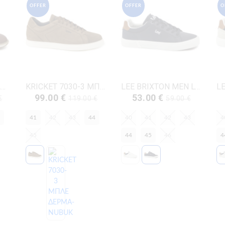
OFFER
OFFER
O
KRICKET 1066-4 ΤΑΜΠΑ ΔΕΡΜΑ
KRICKET 7030-3 ΜΠΕΖ ΔΕΡΜΑ-NUBUK
LEE BRIXTON MEN LOW-50261024.29Y ΜΠΛΕ ΔΕΡΜΑ-ECO
99.00 €
53.00 €
€
119.00 €
59.00 €
41
42
43
44
40
41
42
43
4
45
44
45
46
4