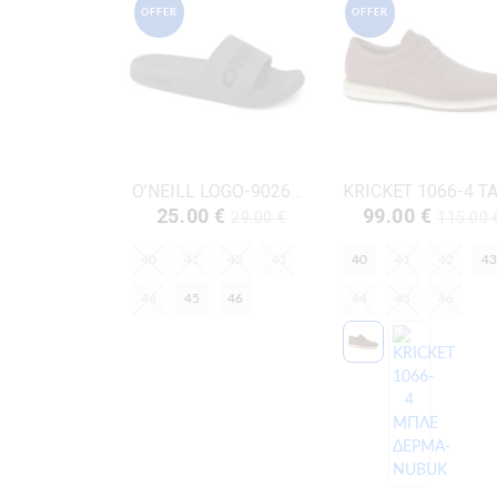
OFFER
OFFER
O’NEILL LOGO-90261045.03T ΛΑΔΙ ΚΑΟΥΤΣΟΥΚ
25.00 €
99.00 €
29.00 €
115.00 
40
41
42
43
40
41
42
43
44
45
46
44
45
46