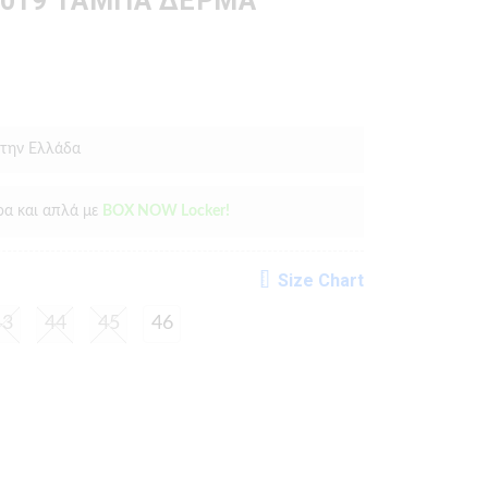
-019 ΤΑΜΠΑ ΔΕΡΜΑ
 την Ελλάδα
ρα και απλά με
BOX NOW Locker!
Size Chart
43
44
45
46