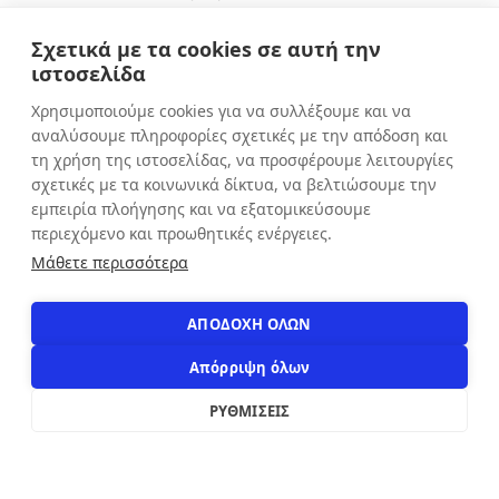
Τετάρτη: 9:00 - 16:00
Σχετικά με τα cookies σε αυτή την
Πέμπτη: 9:00 - 20:30
ιστοσελίδα
Παρασκευή: 9:00 - 20:30
Χρησιμοποιούμε cookies για να συλλέξουμε και να
Σάββατο: 9:00 - 16:00
αναλύσουμε πληροφορίες σχετικές με την απόδοση και
Κυριακή: ΚΛΕΙΣΤΑ
τη χρήση της ιστοσελίδας, να προσφέρουμε λειτουργίες
σχετικές με τα κοινωνικά δίκτυα, να βελτιώσουμε την
εμπειρία πλοήγησης και να εξατομικεύσουμε
ΕΠΙΚΟΙΝΩΝΙΑ
περιεχόμενο και προωθητικές ενέργειες.
Αιόλου 71, Αθήνα, 10551
Μάθετε περισσότερα
+30 210 3216322
info@apostolakosshoes.gr
ΑΠΟΔΟΧΗ ΟΛΩΝ
Απόρριψη όλων
ΡΥΘΜΙΣΕΙΣ