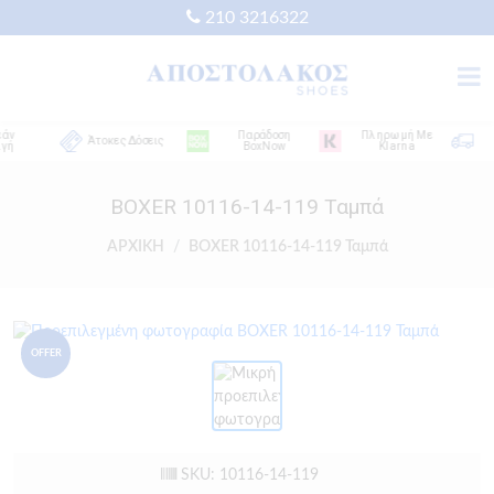
210 3216322
Παράδοση
Πληρωμή Με
Δ
Άτοκες Δόσεις
BoxNow
Klarna
Απ
BOXER 10116-14-119 Ταμπά
ΑΡΧΙΚΗ
BOXER 10116-14-119 Ταμπά
OFFER
SKU: 10116-14-119