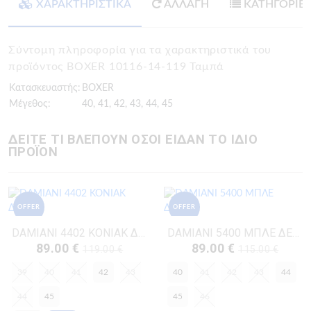
ΧΑΡΑΚΤΗΡΙΣΤΙΚΑ
ΑΛΛΑΓΗ
ΚΑΤΗΓΟΡΙΕ
Σύντομη πληροφορία για τα χαρακτηριστικά του
προϊόντος BOXER 10116-14-119 Ταμπά
Κατασκευαστής:
BOXER
Μέγεθος:
40, 41, 42, 43, 44, 45
ΔΕΙΤΕ ΤΙ ΒΛΕΠΟΥΝ ΟΣΟΙ ΕΙΔΑΝ ΤΟ ΙΔΙΟ
ΠΡΟΪΟΝ
OFFER
OFFER
DAMIANI 4402 ΚΟΝΙΑΚ ΔΕΡΜΑ
DAMIANI 5400 ΜΠΛΕ ΔΕΡΜΑ
89.00 €
89.00 €
119.00 €
115.00 €
39
40
41
42
43
40
41
42
43
44
44
45
45
46