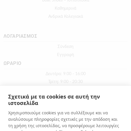
Boat Shoes – Ιστιοπλοϊκά
Καθημερινά
Ανδρικά Κολεγιακά
ΛΟΓΑΡΙΑΣΜΟΣ
Σύνδεση
Εγγραφή
ΩΡΑΡΙΟ
Δευτέρα: 9:00 - 16:00
Τρίτη: 9:00 - 20:30
Τετάρτη: 9:00 - 16:00
Σχετικά με τα cookies σε αυτή την
Πέμπτη: 9:00 - 20:30
ιστοσελίδα
Παρασκευή: 9:00 - 20:30
Χρησιμοποιούμε cookies για να συλλέξουμε και να
Σάββατο: 9:00 - 16:00
αναλύσουμε πληροφορίες σχετικές με την απόδοση και
Κυριακή: ΚΛΕΙΣΤΑ
τη χρήση της ιστοσελίδας, να προσφέρουμε λειτουργίες