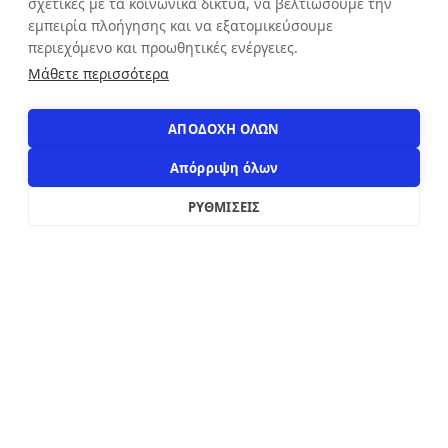
σχετικές με τα κοινωνικά δίκτυα, να βελτιώσουμε την
εμπειρία πλοήγησης και να εξατομικεύσουμε
ΕΠΙΚΟΙΝΩΝΙΑ
περιεχόμενο και προωθητικές ενέργειες.
Αιόλου 71, Αθήνα, 10551
Μάθετε περισσότερα
+30 210 3216322
info@apostolakosshoes.gr
ΑΠΟΔΟΧΗ ΟΛΩΝ
Απόρριψη όλων
ΡΥΘΜΙΣΕΙΣ