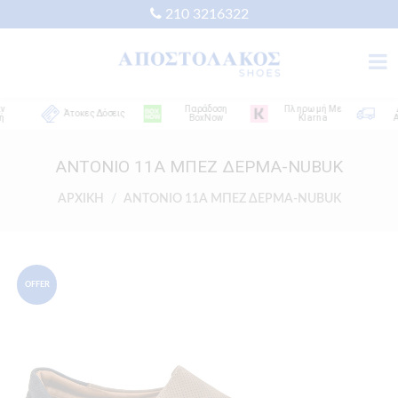
210 3216322
Παράδοση
Πληρωμή Με
Δω
Άτοκες Δόσεις
BoxNow
Klarna
Απο
ANTONIO 11A ΜΠΕΖ ΔΕΡΜΑ-NUBUK
ΑΡΧΙΚΗ
ANTONIO 11A ΜΠΕΖ ΔΕΡΜΑ-NUBUK
OFFER