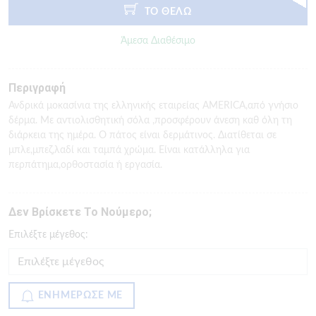
ΤΟ ΘΕΛΩ
Άμεσα Διαθέσιμο
Περιγραφή
Ανδρικά μοκασίνια της ελληνικής εταιρείας AMERICA,από γνήσιο
δέρμα. Με αντιολισθητική σόλα ,προσφέρουν άνεση καθ όλη τη
διάρκεια της ημέρα. Ο πάτος είναι δερμάτινος. Διατίθεται σε
μπλε,μπεζ,λαδί και ταμπά χρώμα. Είναι κατάλληλα για
περπάτημα,ορθοστασία ή εργασία.
Δεν Βρίσκετε Το Νούμερο;
Eπιλέξτε μέγεθος:
ΕΝΗΜΕΡΩΣΕ ΜΕ