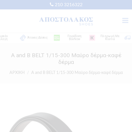
210 3216322
άν
Παράδοση
Πληρωμή Με
Άτοκες Δόσεις
γή
BoxNow
Klarna
A and B BELT 1/15-300 Μαύρο δέρμα-καφέ
δέρμα
ΑΡΧΙΚΗ
A and B BELT 1/15-300 Μαύρο δέρμα-καφέ δέρμα