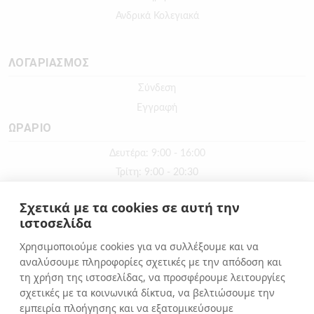
Ανδρικά Κολεγιακά
ΛΟΓΑΡΙΑΣΜΟΣ
Σύνδεση
Εγγραφή
ΩΡΑΡΙΟ
Δευτέρα: 9:00 - 16:00
Τρίτη: 9:00 - 20:30
Τετάρτη: 9:00 - 16:00
Σχετικά με τα cookies σε αυτή την
Πέμπτη: 9:00 - 20:30
ιστοσελίδα
Παρασκευή: 9:00 - 20:30
Χρησιμοποιούμε cookies για να συλλέξουμε και να
Σάββατο: 9:00 - 16:00
αναλύσουμε πληροφορίες σχετικές με την απόδοση και
Κυριακή: ΚΛΕΙΣΤΑ
τη χρήση της ιστοσελίδας, να προσφέρουμε λειτουργίες
σχετικές με τα κοινωνικά δίκτυα, να βελτιώσουμε την
εμπειρία πλοήγησης και να εξατομικεύσουμε
ΕΠΙΚΟΙΝΩΝΙΑ