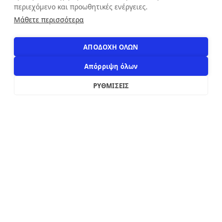
περιεχόμενο και προωθητικές ενέργειες.
Αιόλου 71, Αθήνα, 10551
Μάθετε περισσότερα
+30 210 3216322
info@apostolakosshoes.gr
ΑΠΟΔΟΧΗ ΟΛΩΝ
Απόρριψη όλων
ΡΥΘΜΙΣΕΙΣ