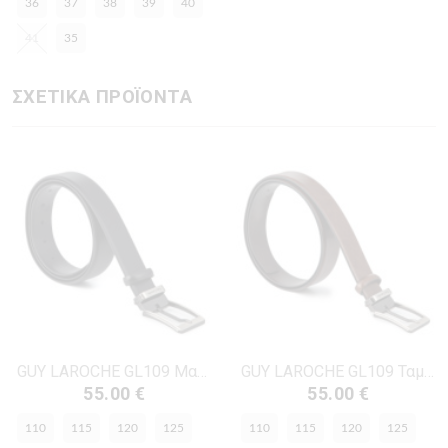
36
37
38
39
40
41
35
ΣΧΕΤΙΚΑ ΠΡΟΪΟΝΤΑ
GUY LAROCHE GL109 Μαύρο Δέρμα
GUY LAROCHE GL109 Ταμπά Δέρμα
55.00 €
55.00 €
110
115
120
125
110
115
120
125